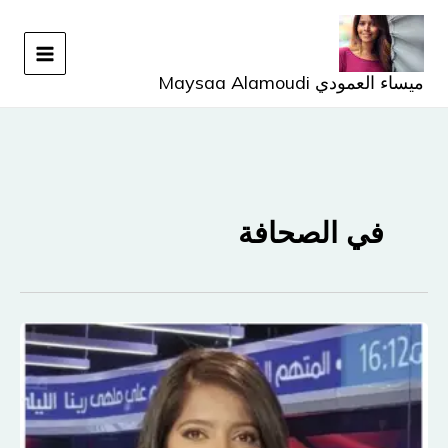
خطي
لى
لمحتوى
ميساء العمودي Maysaa Alamoudi
في الصحافة