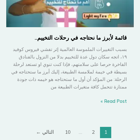
جائحة
١٩١٨؟
قائمة لأبرز ما نحتاجه في رحلات التخييم..
بسبب التغييرات الملموسة العالمية إثر تفشي فيروس كوفيد
١٩، اتجه سكان دول عدة للتخييم بدلا من النزول بالفنادق
الفاخرة حرصا على سلامتهم، فإذا كنت تنوي او تستعد لرحلة
بسيطة في خيمة لملامسة الطبيعة، إليك أبرز ما ستحتاجه في
الرحلة: من المؤكد أن أول ما ستحتاجه هو خيمه ذات جودة
ممتازة تتحمل كافة متغيرات الطبيعة من
قائمة
Read Post »
لأبرز
ما
نحتاجه
في
1
2
…
10
التالي
←
رحلات