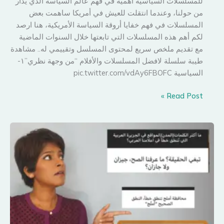
للمسلسلات السياسية أهمية في فهم عالم السياسة الذي يدار
من حولنا، وعندما انتقلت للعيش في أمريكا ساهمت بعض
المسلسلات في فهم خفايا أروقة السياسة الأمريكية، هنا ارصد
لكم أهم هذه المسلسلات التي تابعتها خلال السنوات الماضية
مع تقديم ملخص سريع لمحتوى المسلسل وتقييمي له.. مشاهدة
طيبة سلسلة لافضل المسلسلات والأفلام “من وجهة نظري”١-
السياسية pic.twitter.com/vdAy6FBOFC
قائمة
Read Post »
لأبرز
المسلسلات
السياسية
التي
شاهدتها..