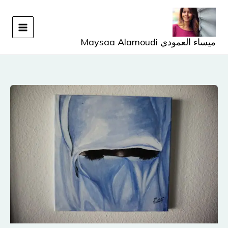
خطي
لى
لمحتوى
ميساء العمودي Maysaa Alamoudi