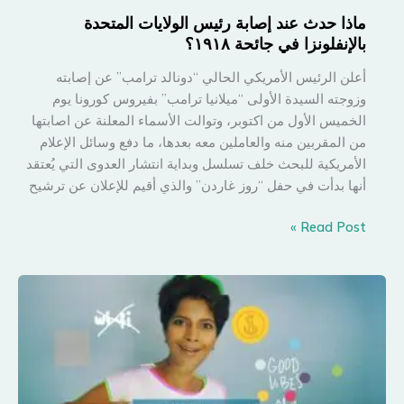
ماذا حدث عند إصابة رئيس الولايات المتحدة
بالإنفلونزا في جائحة ١٩١٨؟
أعلن الرئيس الأمريكي الحالي “دونالد ترامب” عن إصابته
وزوجته السيدة الأولى “ميلانيا ترامب” بفيروس كورونا يوم
الخميس الأول من اكتوبر، وتوالت الأسماء المعلنة عن اصابتها
من المقربين منه والعاملين معه بعدها، ما دفع وسائل الإعلام
الأمريكية للبحث خلف تسلسل وبداية انتشار العدوى التي يُعتقد
أنها بدأت في حفل “روز غاردن” والذي أقيم للإعلان عن ترشيح
ماذا
Read Post »
حدث
عند
إصابة
رئيس
الولايات
المتحدة
بالإنفلونزا
في