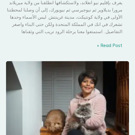
يعرف بإقليم نيو انغلاند، ولاستكشافها انطلقنا من ولاية ميريلاند
مرورا بديلاوير ثم نيوجيرسي ثم نيويورك، إلى أن وصلنا لمحطتنا
الأولى في ولاية كونتيكت، مدينة غرينتش. ليس الأسماء وحدها
تشعرك في انك في المملكة المتحدة ولكن حتى البناء واصغر
التفاصيل.. استمتعوا معنا برحلة الرود تريب التي وثقناها
اقليم
Read Post »
نيوانغلاند
في
الولايات
المتحدة
الأمريكية..