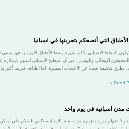
الأطباق التي أنصحكم بتجربتها في اسبانيا..
ايكون المطبخ الاسباني الأكثر شهرة وسط الأطباق الاوروبية فهو ينتم
المطبخين الإيطالي واليوناني، غير أن المطبخ الإسباني اشتهر بارتكازه ع
 بطرق مختلفة فضلا عن الأعشاب المميزة، اما اطباقه فلربما أكثر م
Read Po
باق
كم
ث مدن اسبانية في يوم واحد
تها
بعد نحو ٩ اعوام مررت لزيارة مدينة ملقا الإسبانية لألقي السلام على 
ماربيا وغرناطة، ما يعني زيارة ٣ مدن اسبانية في يوم واحد