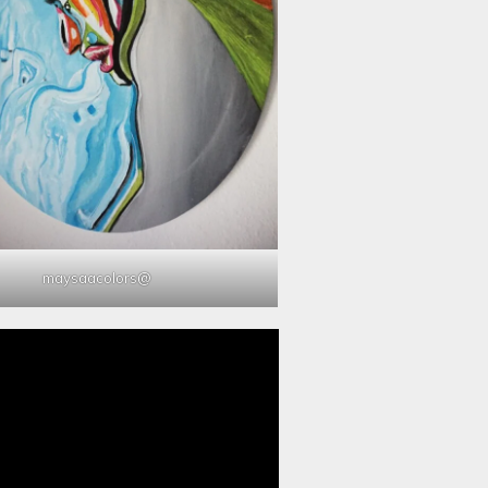
@maysaacolors
مشغل
الفيديو