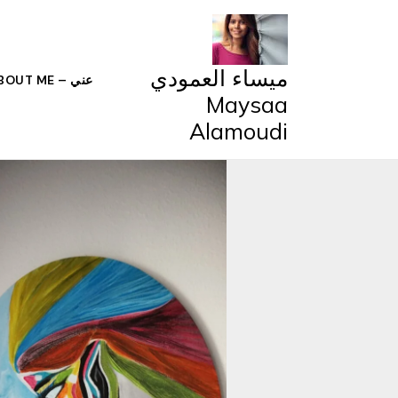
خطي
لى
لمحتوى
ميساء العمودي
عني – ABOUT ME
Maysaa
Alamoudi