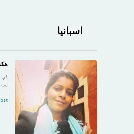
اسبانيا
هكذا
في ه
لغة إ
هكذا
st »
تعلم
مباد
الإيط
والإس