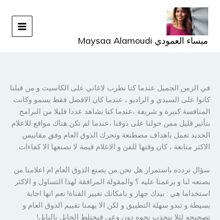
خطي
لى
لمحتوى
ميساء العمودي Maysaa Alamoudi
في الزمن الجميل عندما كنا نطرب لاغاني على الكاسيت و من قبلنا
كانوا على السيدي و الراديو ، عندما كان الافضل فقط يسمو وكانت
المنافسة كبيرة و شريفة ،عندما كنا نشاهد عددا قليلا من البرامج
بتأثير قليل ممن حولنا على ذوقنا ،عندما لم تكن هناك مواقع للاعلام
الجديد تعمل باهداف مصطنعة وتحرك الذوق العام وفق مقاييس
الاكثر متابعة ، كان وقتها للفن و الاعلام قيمة لا تصنعها الا كفاءات.
سؤال نردده باستمرار هل نحن من يصنع الذوق العام ام اعلامنا من
يصنعه لنا و يرغمنا عليه ؟ والمقولة المرافقة لهذا التساول و الاكثر
استخداما هي : بيدك جهاز و بامكانك تغيير القناة! نعم انها اجابة
بسيطة و تبدو سهلة التطبيق و لكن الا يهمنا تقييم الذوق العام و
تصحيحه لئلا ننجذب نحوه دون وعي فيختلط الحابل بالنابل!