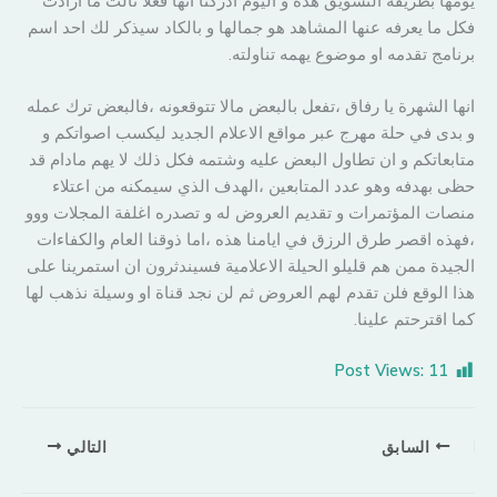
يومها بطريقة التسويق هذه و اليوم ادركنا انها فعلا نالت ما ارادت
فكل ما يعرفه عنها المشاهد هو جمالها و بالكاد سيذكر لك احد اسم
برنامج تقدمه او موضوع يهمه تناولته.
انها الشهرة يا رفاق ،تفعل بالبعض مالا تتوقعونه ،فالبعض ترك عمله
و بدى في حلة مهرج عبر مواقع الاعلام الجديد ليكسب اصواتكم و
متابعاتكم و ان تطاول البعض عليه وشتمه فكل ذلك لا يهم مادام قد
حظى بهدفه وهو عدد المتابعين ،الهدف الذي سيمكنه من اعتلاء
منصات المؤتمرات و تقديم العروض له و تصدره اغلفة المجلات ووو
،فهذه اقصر طرق الرزق في ايامنا هذه ،اما ذوقنا العام والكفاءات
الجيدة ممن هم قليلو الحيلة الاعلامية فسيندثرون ان استمرينا على
هذا الوقع فلن تقدم لهم العروض ثم لن نجد قناة او وسيلة نذهب لها
كما اقترحتم علينا.
Post Views:
11
السابق
التالي