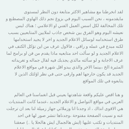
لقد انخرطنا مع مشاهير الاكثر متابعة دون النظر لمستوى
مايقدمونه ، نحن السبب اليوم في بزوغ نجم ذلك الهاوي المصطنع و
تلك المخالفة لكل اسس العمل الفني او الاعلامي ؛ هناك لبس
نعيشه اليوم وهو الفرق بين شخص جاذب لملايين المتابعيين بسبب
طرق استخدامه لوسائل الاعلام الجديد و اخر لا يجيد استخدامها
لكنه مبدع في عمله و راقي ، فالاول عرف من اين تؤكل الكتف في
الاعلام الجديد و لو سألت احد متابعيه ماذا يقدم من فن او برامج لما
عرف الاجابة و لو سألته مالذي يجذبك فيه لقال جماله و تغريداته
المثيرة الخ ،بينما الاخر والذي يبدو اقل شهرة في مواقع الاعلام
الجديد قد يكون خارجها اهم وارقى حتى في نظر اؤلئك الذين لا
يتابعوه في تلك المواقع.
و هنا اقص عليكم واقعة شاهدتها بعيني قبل انغماسنا في العالم
العربي في مواقع التواصل و الاعلام الجديد ،عندما كانت المنتديات
هي الاقوى انذاك ، اذ وجدنا انا وزملائي جهاز زميلة لنا بعد ان ترجلت
عنه و نسيت الصفحة مفتوحة ،وجدناها تنشر صور لها في احد
المنتديات و تكتب عليها (ايش هالجمال ايش هالحلا يا …) صعقنا