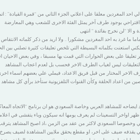
ي احد المغردين معلقا على اعلاني الجزء الثاني من “قمرة القيادة” : ات
اقتراحي بوجود طرف آخر يمثل الفئة الاخرى للشعب وهي المعارضة
ة و الا “لن نخرج بفائدة “ انتهى
ماما ما غرد به احد المغردين مشكورا .. ولا اريد من ذكر كلماته الانتقاص
لكني استعنت بكلماته البسيطة التي تلخص تعليقات كثيرة تصلني بين ال
ر تعليقا على بعض الحوارات التي قمت بها مسبقا ، وفي بعض الاحيان اق
لتعليقات ليس لغياب الطرف الاخر فحسب بل لعدم اعجاب المشاهد
ف الاخر المختار من قبل فريق الاعداد، فيملي علي بعضهم اسماء اخر
ين من اعداد الحلقة وكأن القنوات التلفزيونية ستأخذ برأي كل مشاهد 
د ايضاحه للمشاهد العربي وخاصة السعودي هو ان برنامج “الاتجاه المع
ظهر اواخر التسعينات لم يعرف يومها انه سيكون وباء يتفشى في اعلامن
ي وخصوصا السعودي لاكثر من عقد من الزمن ،اذ اصبح المشاهد يترقب
يقذفه ضيف على اخر، او مقطع يحقق ملايين المشاهدة لضيف يصرخ
وسط ابتسامة محاور يقول بينه وبين نفسه “نعم.. نعم هذه الحلقة ستنش