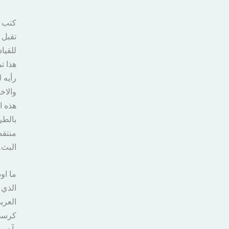
كتب ل
تقبل 
للقياد
هذا ت
رأيه 
والاخ
هذه ا
بالطر
منتقص
البث.
ما او
الذي 
العرب
كرسي 
بآخر 