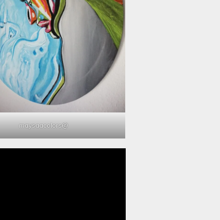
@maysaacolors
مشغل
الفيديو