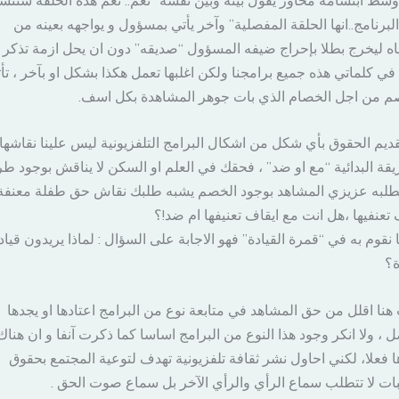
لبرنامج..انها الحلقة المفصلية” وآخر يأتي بمسؤول و يواجهه بعينه من
ه ليخرج بطلا بإحراج ضيفه المسؤول “صديقه” دون ان يحل ازمة تذكر ، 
في كلماتي هذه جميع برامجنا ولكن اغلبها تعمل هكذا بشكل او بآخر ، تأ
م من اجل الخصام الذي بات جوهر المشاهدة بكل اسف.
ديم الحقوق بأي شكل من اشكال البرامج التلفزيونية ليس علينا نقاشها
يقة البدائية “مع او ضد” ، فحقك في العلم او السكن لا يناقش بوجود ط
تطلبه عزيزي المشاهد بوجود الخصم يشبه طلبك نقاش حق طفلة معنفة
 تعنفيها ،هل انت مع ايقاف تعنيفها ام ضد!؟
ا نقوم به في “قمرة القيادة” فهو الاجابة على السؤال : لماذا يريدون قياد
ة؟
نا اقلل من حق المشاهد في متابعة نوع من البرامج اعتادها او يجدها
ل ، ولا انكر وجود هذا النوع من البرامج اساسا كما ذكرت آنفا و ان هنا
ا فعلا، لكني احاول نشر ثقافة تلفزيونية تهدف لتوعية المجتمع بحقوق
ات لا تتطلب سماع الرأي والرأي الآخر بل سماع صوت الحق .