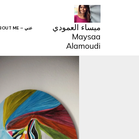
خطي
لى
لمحتوى
ميساء العمودي
عني – ABOUT ME
Maysaa
Alamoudi