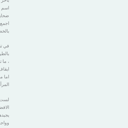
اسم ا
ضحايا
اجمع 
بالخص
في تق
بالطر
، ما 
ايقاف
اما م
المرأ
لست ه
الافض
يجيده
وواجب