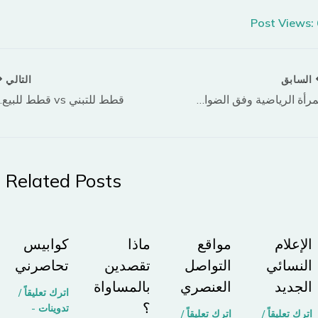
Post Views:
السابق
التالي
المرأة الرياضية وفق الضوابط الاجتماعية العالمية
قطط للتبني vs
Related Posts
الإعلام
مواقع
ماذا
كوابيس
النسائي
التواصل
تقصدين
تحاصرني
الجديد
اﻟﻌﻨﺼﺮي
بالمساواة
اترك تعليقاً
/
؟
تدوينات -
اترك تعليقاً
/
اترك تعليقاً
/