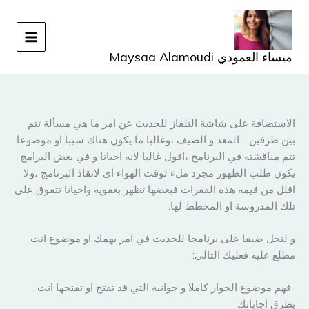
خطي
لى
لمحتوى
ميساء العمودي Maysaa Alamoudi
الاستضافة على شاشة التلفاز للحديث عن امر ما هي مسألة تتم
بين طرفين .. المعد و الضيف ،وغالبا ما يكون هناك سببا او موضوعا
تتم مناقشته في البرنامج ،اقول غالبا لانه احيانا و في بعض البرامج
يكون طلب الظهور مجرد ملء لوقت الهواء اي لانقاذ البرنامج ،ولا
اقلل من قيمة هذه الفقرات فبعضها تظهر بعفوية واحيانا تتفوق على
تلك المدروسة او المخطط لها.
و لتحل ضيفا على برنامجا للحديث في امر يهمك او موضوع انت
مطلع عليه فعليك التالي:
-فهم موضوع الحوار كاملا و جوانبه التي قد تفتح او تفتحها انت
بطرق اجاباتك