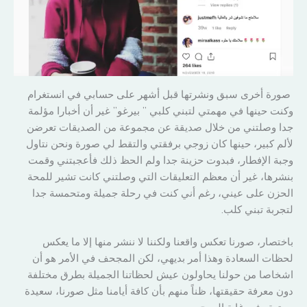
صورة أخرى سبق ونشرتها قبل أشهر على حسابي في انستغرام
وكنت حينها في مهمتي لتبني كلبي ” بيرغو” غير أن أخبارا مؤلمة
جدا وصلتني من خلال صديقة عن مجموعة من الصديقات تعرضن
لألم كبير، حينها كان زوجي برفقتي والتقط لي صورة ونحن نتاول
وجبة الإفطار، فبدوت حزينة جدا ولم الحظ ذلك فأعجبتني وقمت
بنشرها، غير أن معظم التعليقات التي وصلتني كانت تشير للمحة
الحزن على عيني، رغم أني كنت في رحلة جميلة ومتحمسة جدا
لتجربة تبني كلب.
باختصار، صورنا تعكس واقعنا ولكننا لا ننشر منها إلا ما يعكس
لحظات السعادة وهذا أمر بديهي، لكن المجحف في الأمر هو أن
اشخاصا من حولنا يحاولون عيش لحظاتنا الجميلة بطرق مختلفة
دون معرفة حقيقتها، ظناً منهم بأن كافة أيامنا مثل صورنا، سعيدة