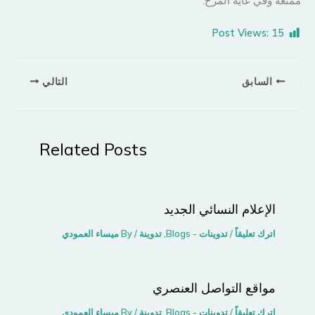
ممتعة وفي غاية المرح.
Post Views:
15
السابق
التالي
Related Posts
الإعلام النسائي الجديد
اترك تعليقاً
/
تدوينات - Blogs
,
تدوينة
/ By
ميساء العمودي
مواقع التواصل اﻟﻌﻨﺼﺮي
اترك تعليقاً
/
تدوينات - Blogs
,
تدوينة
/ By
ميساء العمودي