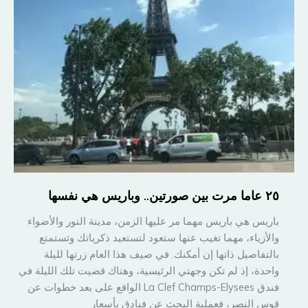
٢٥ عاما مرت بين صورتين.. وباريس هي نفسها
باريس هي باريس مهما مر عليها الزمن، مدينة النور والأضواء
والأزياء، مهما تغيب عنها ستعود لتستعيد ذكرياتك وتستمتع
بالتفاصيل ذاتها إن أمكنك. في صيف هذا العام زرتها لليلة
واحدة، إذ لم تكن وجهتي الرئيسية، وهناك قضيت تلك الليلة في
فندق La Clef Champs-Elysees الواقع على بعد خطوات عن
قوس النصر، فعملية البحث عن فنادق بأسعار