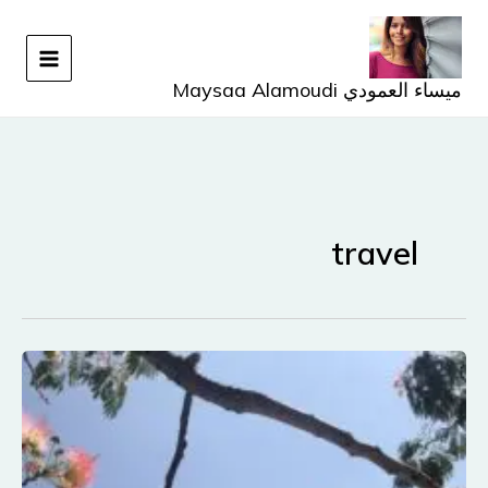
خطي
لى
لمحتوى
ميساء العمودي Maysaa Alamoudi
travel