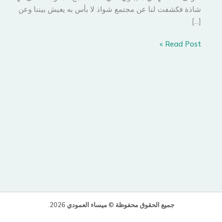
شاذة فكشفت لنا عن مجتمع شواذ لا بأس به يعيش بيننا وعن
[…]
تهاني
Read Post »
و
هتون
و
حجابها
الإلكتروني
جميع الحقوق محفوظة © ميساء العمودي 2026
.