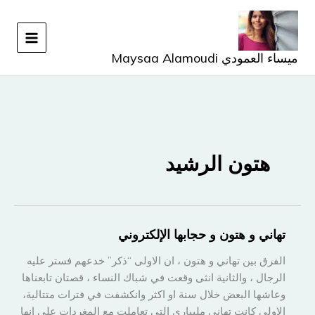
خطي
لى
لمحتوى
ميساء العمودي Maysaa Alamoudi
هتون الرشيد
تهاني و هتون و حجابها الإلكتروني
الفرق بين تهاني و هتون ، ان الاولى “ذكر” خدعهم فستر عليه
الرجال ، والثانية انثى وقعت في شباك النساء ، قصتان تابعناها
وعاشها البعض خلال سنة او اكثر وانكشفت في فترات متتالية،
الاولى كانت تهاني مليباري التي تعاملت مع المغردات على انها