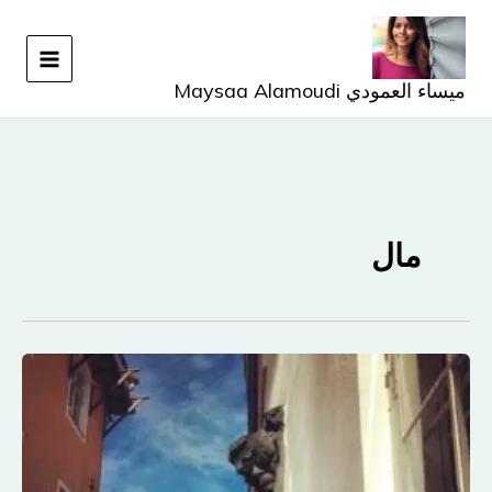
خطي
لى
لمحتوى
ميساء العمودي Maysaa Alamoudi
مال