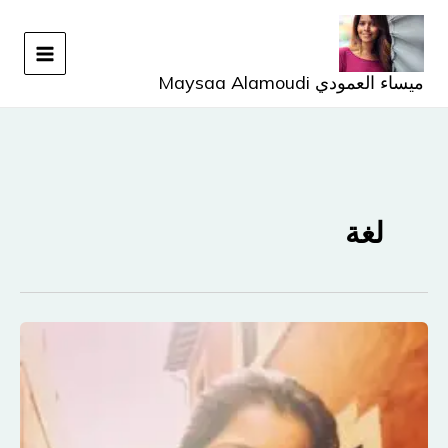
خطي
لى
لمحتوى
ميساء العمودي Maysaa Alamoudi
لغة