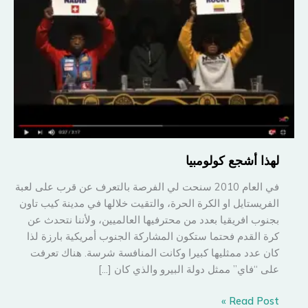
لهذا أشجع كولومبيا
في العام 2010 سنحت لي الفرصة بالتعرف عن قرب على لعبة
الفريستايل او الكرة الحرة، والتقيت خلالها في مدينة كيب تاون
بجنوب افريقيا بعدد من محترفيها العالميين، ولأننا نتحدث عن
كرة القدم فحتما ستكون المشاركة الجنوب أمريكية بارزة لذا
كان عدد ممثليها كبيرا وكانت المنافسة شرسة. هناك تعرفت
على “فاي” ممثل دولة البيرو والذي كان […]
لهذا
Read Post »