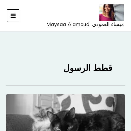
خطي
لى
لمحتوى
ميساء العمودي Maysaa Alamoudi
قطط الرسول