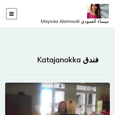
خطي
لى
لمحتوى
ميساء العمودي Maysaa Alamoudi
فندق Katajanokka