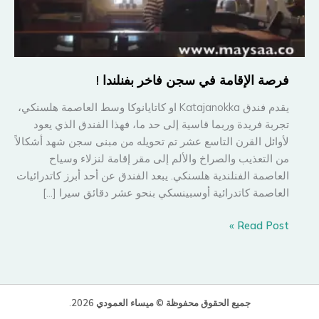
فرصة الإقامة في سجن فاخر بفنلندا !
يقدم فندق Katajanokka او كاتايانوكا وسط العاصمة هلسنكي،
تجربة فريدة وربما قاسية إلى حد ما، فهذا الفندق الذي يعود
لأوائل القرن التاسع عشر تم تحويله من مبنى سجن شهد أشكالاً
من التعذيب والصراخ والألم إلى مقر إقامة لنزلاء وسياح
العاصمة الفنلندية هلسنكي. يبعد الفندق عن أحد أبرز كاتدرائيات
العاصمة كاتدرائية أوسبينسكي بنحو عشر دقائق سيرا […]
فرصة
Read Post »
الإقامة
في
سجن
فاخر
جميع الحقوق محفوظة © ميساء العمودي 2026
.
بفنلندا