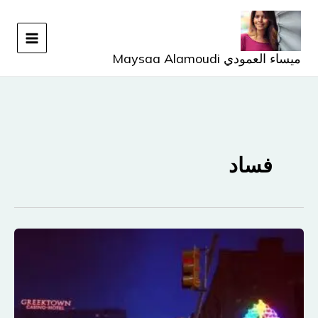
خطي
لى
لمحتوى
ميساء العمودي Maysaa Alamoudi
فساد