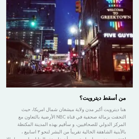
من أسقط ديترويت؟
هنا ديترويت أكبر مدن ولاية ميشغان شمال امريكا، حيث
التحقت بزمالة صحفية في قناة NBC الأرضية بالتعاون مع
المركز الدولي للصحافيين، و سأقيم بهذه المدينة المكتظة
بالأبنية الشاهقة الخالية تقريباً من البشر لنحو ٣ اسابيع ،