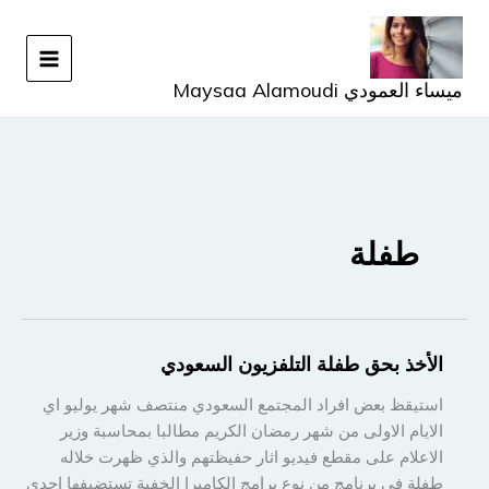
خطي
لى
لمحتوى
ميساء العمودي Maysaa Alamoudi
طفلة
الأخذ بحق طفلة التلفزيون السعودي
استيقظ بعض افراد المجتمع السعودي منتصف شهر يوليو اي
الايام الاولى من شهر رمضان الكريم مطالبا بمحاسبة وزير
الاعلام على مقطع فيديو اثار حفيظتهم والذي ظهرت خلاله
طفلة في برنامج من نوع برامج الكاميرا الخفية تستضيفها احدى