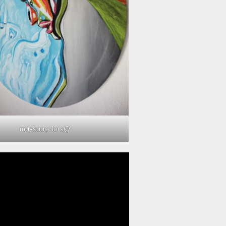
@maysaacolors
مشغل
الفيديو