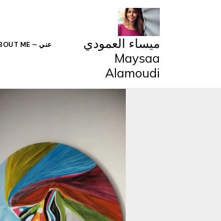
خطي
لى
لمحتوى
ميساء العمودي
عني – ABOUT ME
Maysaa
Alamoudi