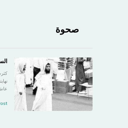
صحوة
السع
كثرت
نهاي
عاش 
السع
st »
قبل
وبعد
1979