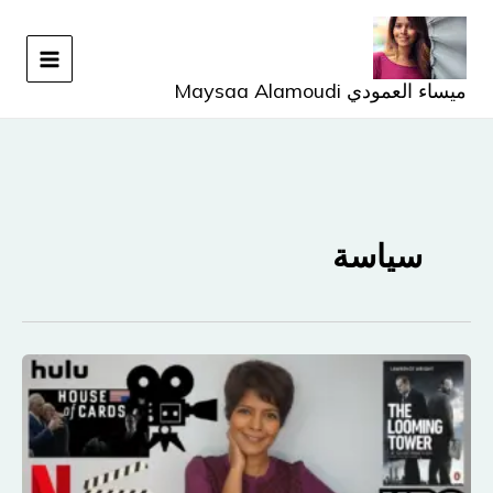
خطي
لى
لمحتوى
ميساء العمودي Maysaa Alamoudi
سياسة