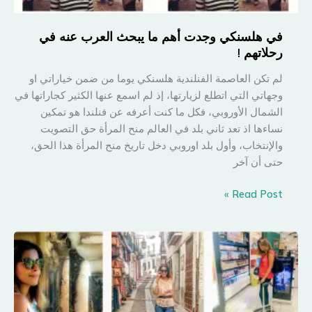
في هلسنكي وجدت أهم ما يبحث العرب عنه في
رحلاتهم !
لم تكن العاصمة الفنلندية هلسنكي يوما من ضمن خياراتي او
وجهاتي التي اتطلع لزيارتها، إذ لم اسمع عنها الكثير كجاراتها في
الشمال الأوروبي، فكل ما كنت أعرفه عن فنلندا هو تمكين
نساءها اذ تعد ثاني بلد في العالم منح المرأة حق التصويت
والإنتخاب، وأول بلد اوروبي دخل تاريخ منح المرأة هذا الحق،
حتى أن آخر
في
Read Post »
هلسنكي
وجدت
أهم
ما
يبحث
العرب
عنه