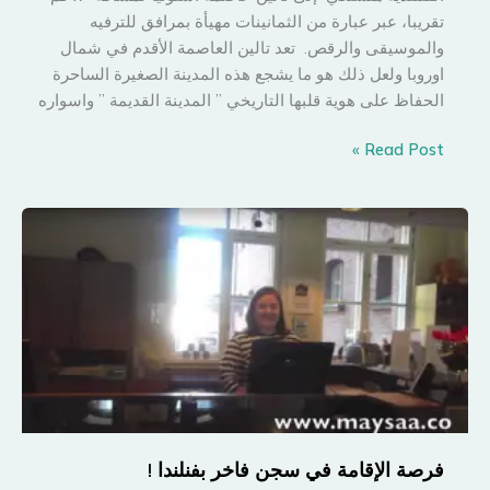
تقريبا، عبر عبارة من الثمانينات مهيأة بمرافق للترفيه
والموسيقى والرقص. تعد تالين العاصمة الأقدم في شمال
اوروبا ولعل ذلك هو ما يشجع هذه المدينة الصغيرة الساحرة
الحفاظ على هوية قلبها التاريخي ” المدينة القديمة ” واسواره
مدينة
Read Post »
تالين
..
رحلة
خارج
حدود
الزمان
فرصة الإقامة في سجن فاخر بفنلندا !