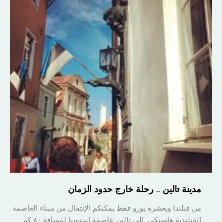
في
جنوب
كارولينا
مدينة تالين .. رحلة خارج حدود الزمان
من فنلندا وبعشرة يورو فقط يمكنكم الإنتقال من ميناء العاصمة
الفنلندية هلسنكي إلى تالين عاصمة استونيا لمسافة ٨٠ كم