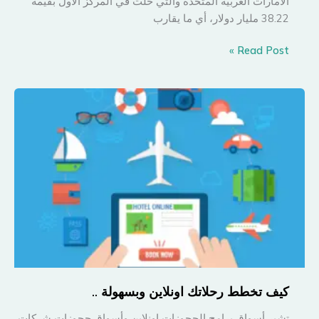
الامارات العربية المتحدة والتي حلت في المركز الأول بقيمة
38.22 مليار دولار، أي ما يقارب
ماهي
Read Post »
التطبيقات
الأكثر
استخداماً
للسفر
في
السعودية
؟
كيف تخطط رحلاتك اونلاين وبسهولة ..
تشير أسواق برامج الحجوزات اونلاين وأسواق حجوزات شركات