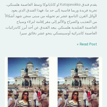
يقدم فندق Katajanokka او كاتايانوكا وسط العاصمة هلسنكي،
تجربة فريدة وربما قاسية إلى حد ما، فهذا الفندق الذي يعود
لأوائل القرن التاسع عشر تم تحويله من مبنى سجن شهد أشكالاً
من التعذيب والصراخ والألم إلى مقر إقامة لنزلاء وسياح
العاصمة الفنلندية هلسنكي. يبعد الفندق عن أحد أبرز كاتدرائيات
العاصمة كاتدرائية أوسبينسكي بنحو عشر دقائق سيرا
فرصة
Read Post »
الإقامة
في
سجن
فاخر
بفنلندا
!