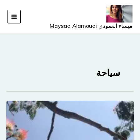
خطي
لى
لمحتوى
ميساء العمودي Maysaa Alamoudi
سياحة