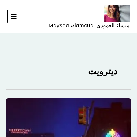
خطي
لى
لمحتوى
ميساء العمودي Maysaa Alamoudi
ديترويت