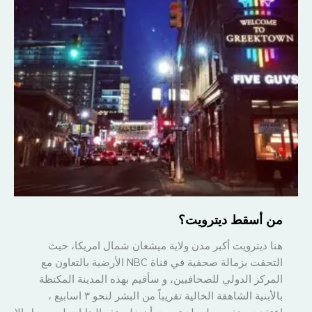
من أسقط ديترويت؟
هنا ديترويت أكبر مدن ولاية ميشغان شمال امريكا، حيث
التحقت بزمالة صحفية في قناة NBC الأرضية بالتعاون مع
المركز الدولي للصحافيين، و سأقيم بهذه المدينة المكتظة
بالأبنية الشاهقة الخالية تقريباً من البشر لنحو ٣ اسابيع ،