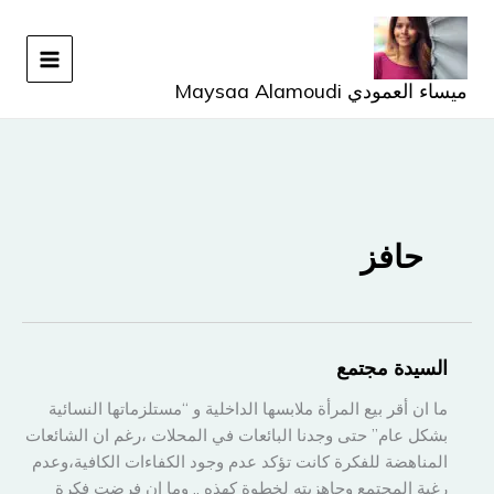
خطي
لى
لمحتوى
ميساء العمودي Maysaa Alamoudi
حافز
السيدة مجتمع
ما ان أقر بيع المرأة ملابسها الداخلية و “مستلزماتها النسائية
بشكل عام” حتى وجدنا البائعات في المحلات ،رغم ان الشائعات
المناهضة للفكرة كانت تؤكد عدم وجود الكفاءات الكافية،وعدم
رغبة المجتمع وجاهزيته لخطوة كهذه .. وما ان فرضت فكرة