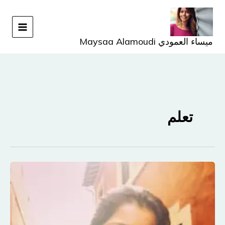
خطي
لى
لمحتوى
ميساء العمودي Maysaa Alamoudi
تعلم