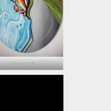
@maysaacolors
مشغل
الفيديو