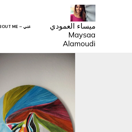
خطي
لى
لمحتوى
ميساء العمودي
عني – ABOUT ME
Maysaa
Alamoudi