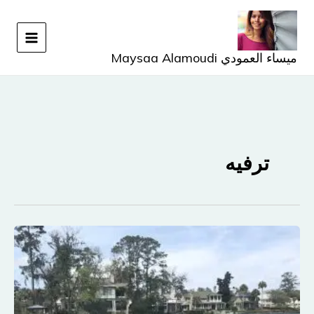
خطي
لى
لمحتوى
ميساء العمودي Maysaa Alamoudi
ترفيه