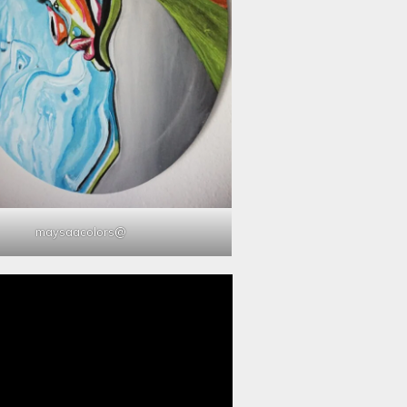
@maysaacolors
مشغل
الفيديو