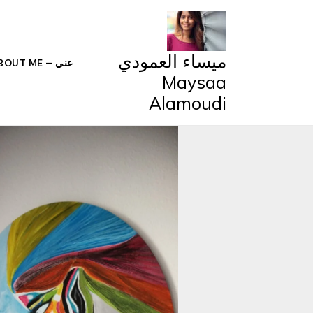
خطي
لى
لمحتوى
ميساء العمودي
عني – ABOUT ME
Maysaa
Alamoudi