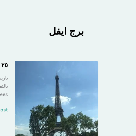
برج ايفل
٢٥ عاما مرت بين صورتين.. وباريس هي نفسها
باري
بالت
hamps-Elysees
٢٥
st »
عاما
مرت
بين