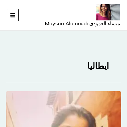
خطي
لى
لمحتوى
ميساء العمودي Maysaa Alamoudi
ايطاليا