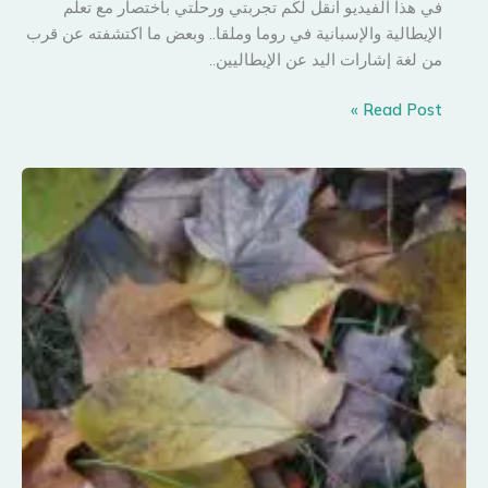
في هذا الفيديو أنقل لكم تجربتي ورحلتي باختصار مع تعلم
الإيطالية والإسبانية في روما وملقا.. وبعض ما اكتشفته عن قرب
من لغة إشارات اليد عن الإيطاليين..
هكذا
Read Post »
تعلمت
مباديء
الإيطالية
والإسبانية..