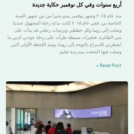
أربع سنوات وفي كل نوفمبر حكاية جديدة
منذ عام ٢٠١٥ وشهر نوفمبر يبدو مثيرا من بين شهور السنة
الخاصة بي، ففي عام ٢٠١٥ كانت بداية رحلة المجهول عندما
وصلت إلى روما وكل خططي وترتيبات رحلتي قد بدأت على
متن الطائرة، فتغيرات بسيطة طرأت على رحلة عودتي لدبي ما
اضطرني للاسراع بالتوجه إلى روما، ومنذ اللحظة الأولى التي
وصلت فيها التحقت بمدرسة تعليم
أربع
Read Post »
سنوات
وفي
كل
نوفمبر
حكاية
جديدة