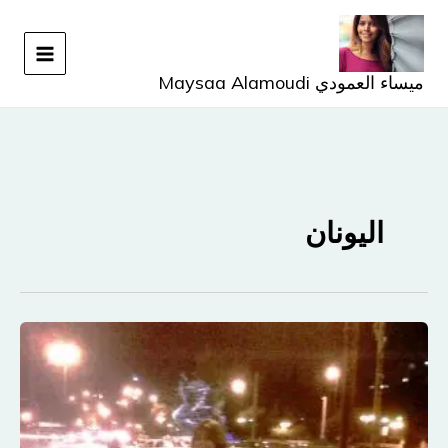
خطي
لى
لمحتوى
ميساء العمودي Maysaa Alamoudi
اليونان