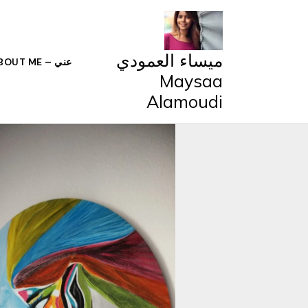
خطي
لى
لمحتوى
ميساء العمودي
عني – ABOUT ME
Maysaa
Alamoudi