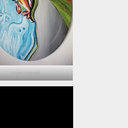
@maysaacolors
مشغل
الفيديو