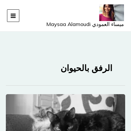
خطي
لى
لمحتوى
ميساء العمودي Maysaa Alamoudi
الرفق بالحيوان