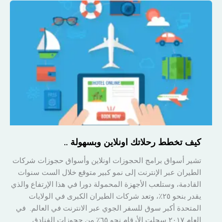
استخداماً
للسفر
في
السعودية
؟
كيف تخطط رحلاتك اونلاين وبسهولة ..
تشير أسواق برامج الحجوزات اونلاين وأسواق حجوزات شركات
الطيران عبر الإنترنت إلى نمو كبير متوقع خلال الست سنوات
القادمة، وستلعب الأجهزة المحمولة دورا في هذا الإرتفاع والذي
يقدر بنحو ٢٥٪، وتعد شركات الطيران الكبرى في الولايات
المتحدة أكبر سوق للسفر الجوي عبر الانترنت في العالم. في
العام ٢٠١٧ سجلت الأرقام نحو ٦٥٪ من حجوزات الفنادق