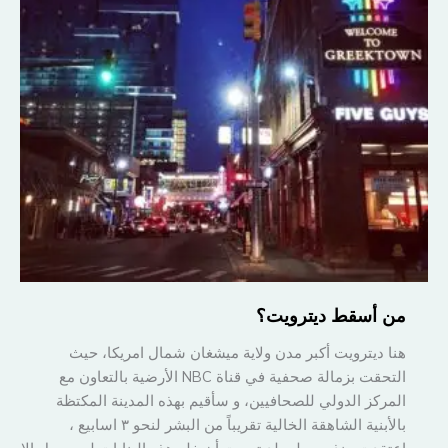
من أسقط ديترويت؟
هنا ديترويت أكبر مدن ولاية ميشغان شمال امريكا، حيث
التحقت بزمالة صحفية في قناة NBC الأرضية بالتعاون مع
المركز الدولي للصحافيين، و سأقيم بهذه المدينة المكتظة
بالأبنية الشاهقة الخالية تقريباً من البشر لنحو ٣ اسابيع ،