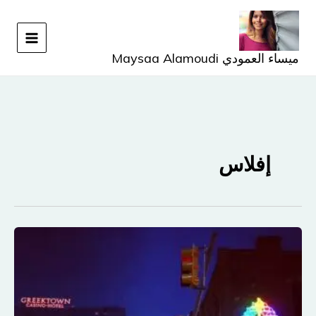
خطي
لى
لمحتوى
ميساء العمودي Maysaa Alamoudi
إفلاس