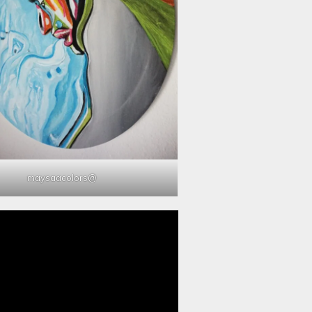
@maysaacolors
مشغل
الفيديو