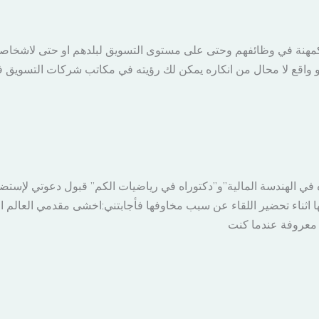
يرة
ية
ق كمهنة في وظائفهم وحتى على مستوى التسويق لبلدهم او حتى لاشخاصهم
ها
فهو واقع لا محال من انكاره يمكن لك رؤيته في مكاتب شركات التسويق في
تنا
ية
ه في الهندسة المالية”و”دكتوراه في رياضيات الكم” قبول دعوتي لإستض
تها اثناء تحضير اللقاء عن سبب مخاوفها فأجابتني:اخشى مقدمي العالم
ة معروفة عندما كنت