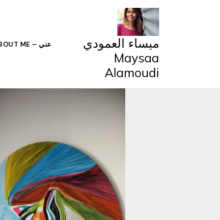
خطي
لى
لمحتوى
ميساء العمودي
عني – ABOUT ME
Maysaa
Alamoudi