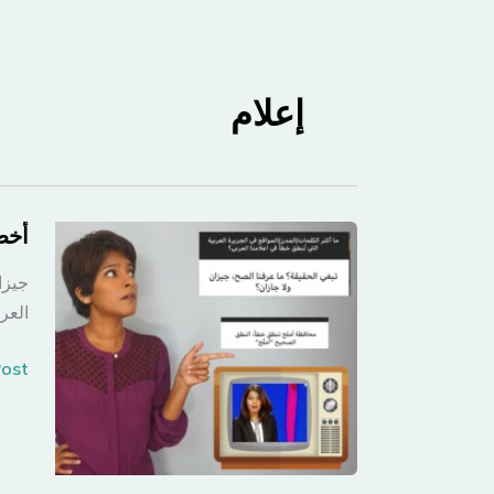
إعلام
أخط
جيزا
العر
أخطا
st »
شائع
لمدن
وموا
في