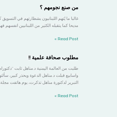
الجز
من صنع نجومهم ؟
العرب
غالبا ما يُتهم اللبنانيون بشطارتهم في التسوي
نسمع
مديحا كما يتقبله الكثير من اللبنانيين انفسهم 
على
شاشا
من
Read Post »
العرب
صنع
نجومهم
مطلوب صحافة علمية !!
؟
طلبت من العالمة اليمنية د.مناهل ثابت “دكتورا
واسابيع قبلت د.مناهل الدعوة وبحذر كبير، سأل
التبرير لدكتورة مناهل تذكرت، يوم هاتفت مجل
مطلوب
Read Post »
صحافة
علمية
!!