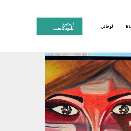
استمع
لوحاتي
للبودكاست