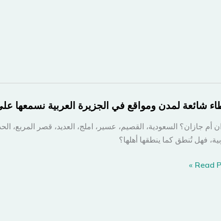
اء شائعة لمدن ومواقع في الجزيرة العربية نسمعها على 
ن أم جازان؟ السعودية، القصيم، عسير، املج، العديد، قصر المربع، الحد
بية، فهل تُنطق كما ينطقها أهلها؟
ء
Read Po
ة
قع