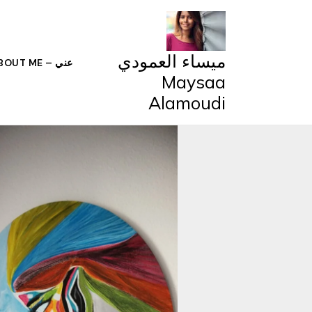
خطي
لى
لمحتوى
ميساء العمودي
عني – ABOUT ME
Maysaa
Alamoudi