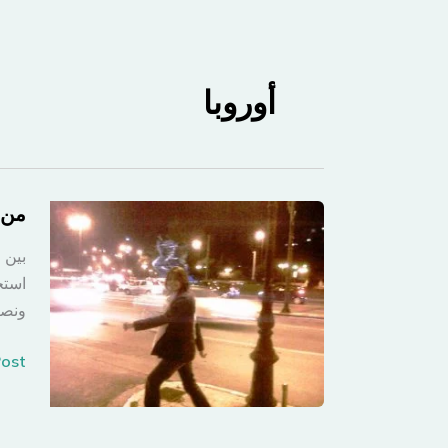
أوروبا
من أ
بين 
استخ
ونصف
من
st »
أثينا
إلى
ملقا