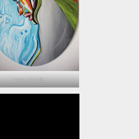
@maysaacolors
مشغل
الفيديو