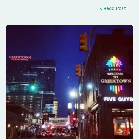
أيهما
Read Post »
أقرب
لطبيعة
حياتك،
إيطاليا
أم
الولايات
المتحدة
؟!