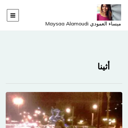
خطي
لى
لمحتوى
ميساء العمودي Maysaa Alamoudi
أثينا