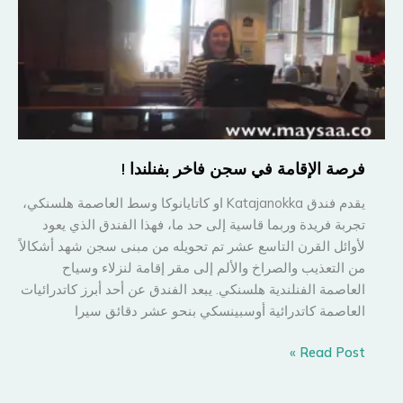
في
جنوب
كارولينا
فرصة الإقامة في سجن فاخر بفنلندا !
يقدم فندق Katajanokka او كاتايانوكا وسط العاصمة هلسنكي،
تجربة فريدة وربما قاسية إلى حد ما، فهذا الفندق الذي يعود
لأوائل القرن التاسع عشر تم تحويله من مبنى سجن شهد أشكالاً
من التعذيب والصراخ والألم إلى مقر إقامة لنزلاء وسياح
العاصمة الفنلندية هلسنكي. يبعد الفندق عن أحد أبرز كاتدرائيات
العاصمة كاتدرائية أوسبينسكي بنحو عشر دقائق سيرا
فرصة
Read Post »
الإقامة
في