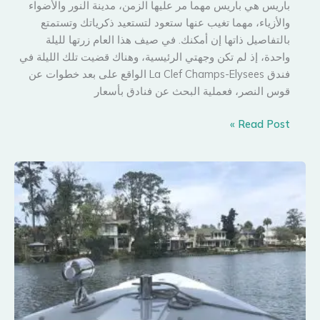
باريس هي باريس مهما مر عليها الزمن، مدينة النور والأضواء
والأزياء، مهما تغيب عنها ستعود لتستعيد ذكرياتك وتستمتع
بالتفاصيل ذاتها إن أمكنك. في صيف هذا العام زرتها لليلة
واحدة، إذ لم تكن وجهتي الرئيسية، وهناك قضيت تلك الليلة في
فندق La Clef Champs-Elysees الواقع على بعد خطوات عن
قوس النصر، فعملية البحث عن فنادق بأسعار
٢٥
Read Post »
عاما
مرت
بين
صورتين..
وباريس
هي
نفسها