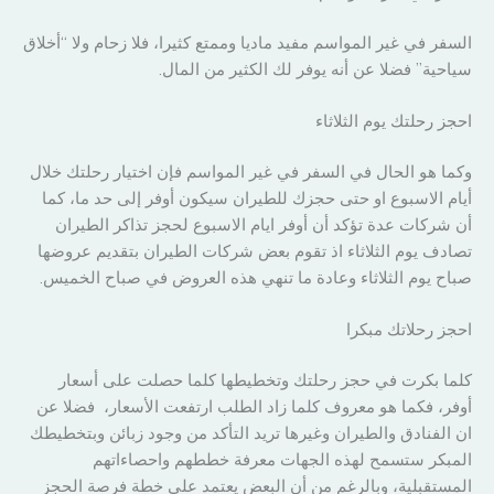
السفر في غير المواسم مفيد ماديا وممتع كثيرا، فلا زحام ولا “أخلاق
سياحية” فضلا عن أنه يوفر لك الكثير من المال.
احجز رحلتك يوم الثلاثاء
وكما هو الحال في السفر في غير المواسم فإن اختيار رحلتك خلال
أيام الاسبوع او حتى حجزك للطيران سيكون أوفر إلى حد ما، كما
أن شركات عدة تؤكد أن أوفر ايام الاسبوع لحجز تذاكر الطيران
تصادف يوم الثلاثاء اذ تقوم بعض شركات الطيران بتقديم عروضها
صباح يوم الثلاثاء وعادة ما تنهي هذه العروض في صباح الخميس.
احجز رحلاتك مبكرا
كلما بكرت في حجز رحلتك وتخطيطها كلما حصلت على أسعار
أوفر، فكما هو معروف كلما زاد الطلب ارتفعت الأسعار، فضلا عن
ان الفنادق والطيران وغيرها تريد التأكد من وجود زبائن وبتخطيطك
المبكر ستسمح لهذه الجهات معرفة خططهم واحصاءاتهم
المستقبلية، وبالرغم من أن البعض يعتمد على خطة فرصة الحجز