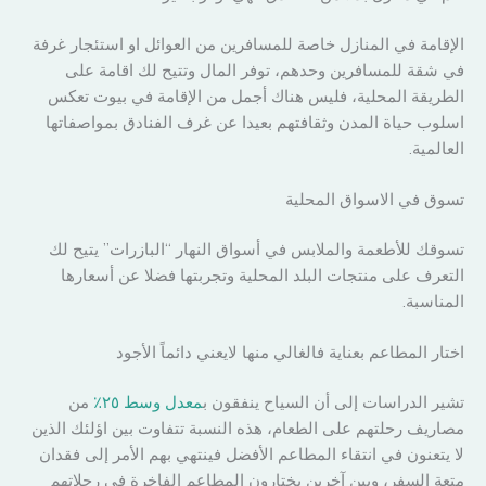
الإقامة في المنازل خاصة للمسافرين من العوائل او استئجار غرفة
في شقة للمسافرين وحدهم، توفر المال وتتيح لك اقامة على
الطريقة المحلية، فليس هناك أجمل من الإقامة في بيوت تعكس
اسلوب حياة المدن وثقافتهم بعيدا عن غرف الفنادق بمواصفاتها
العالمية.
تسوق في الاسواق المحلية
تسوقك للأطعمة والملابس في أسواق النهار “البازرات” يتيح لك
التعرف على منتجات البلد المحلية وتجربتها فضلا عن أسعارها
المناسبة.
اختار المطاعم بعناية فالغالي منها لايعني دائماً الأجود
تشير الدراسات إلى أن السياح ينفقون ب
معدل وسط ٢٥٪
من
مصاريف رحلتهم على الطعام، هذه النسبة تتفاوت بين اؤلئك الذين
لا يتعنون في انتقاء المطاعم الأفضل فينتهي بهم الأمر إلى فقدان
متعة السفر، وبين آخرين يختارون المطاعم الفاخرة في رحلاتهم