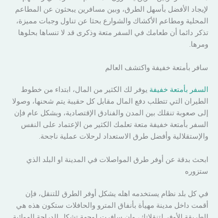
لإيجاد الأفضل بأسهل الطرق، وبين مسافرين يبحثون عن المطاعم
المحلية ومطاعم الأكشاك والشوارع بحثا عن تناول وجبات مميزة،
تذكر دائما أن طعامك في السفر متعة وذكرى قد لا تنساها بحلوها
ومرها.
سافر بأمتعة خفيفة واكتشف العالم
السفر بأمتعة خفيفة
يوفر لك الكثير من المال، ابتداء من خطوط
الطيران التي تتطلب دفع المال مقابل كل حقيبة يتم شحنها، وصولا
إلى صعوبة تنقلك بين المدن والفنادق الإقتصادية، وبشكل عام فإن
السفر بأمتعة خفيفة متعة تعلمك الكثير من الإعتماد على النفس
والإستقلالية وأفضل طرق الاستعداد لرحلات عملية ناجحة.
ابحث بدقة عن أوفر طرق المواصلات في المدينة او البلد الذي
ستزوره
في كل بلد نظام يستخدمه اهله يشكل أوفر الطرق للتنقل، فإن
أقمت داخل مدينة مهيأة بأنفاق المترو والحافلات ستكون هذه هي
الطريقة الأوفر لتنقلاتك، وإن سافرت لوجهة تشكل الدراجة الهوائية