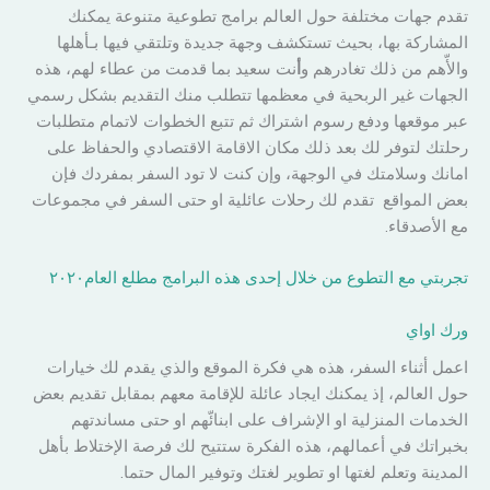
تقدم جهات مختلفة حول العالم برامج تطوعية متنوعة يمكنك
المشاركة بها، بحيث تستكشف وجهة جديدة وتلتقي فيها بـأهلها
والأّهم من ذلك تغادرهم و
أ
نت سعيد بما قدمت من عطاء لهم، هذه
الجهات غير الربحية في معظمها تتطلب منك التقديم بشكل رسمي
عبر موقعها ودفع رسوم اشتراك ثم تتبع الخطوات لاتمام متطلبات
رحلتك لتوفر لك بعد ذلك مكان الاقامة الاقتصادي والحفاظ على
امانك وسلامتك في الوجهة، وإن كنت لا تود السفر بمفردك فإن
بعض المواقع تقدم لك رحلات عائلية او حتى السفر في مجموعات
مع الأصدقاء.
تجربتي مع التطوع من خلال إحدى هذه البرامج مطلع العام٢٠٢٠
ورك
ا
واي
اعمل أثناء السفر، هذه هي فكرة الموقع والذي يقدم لك خيارات
حول العالم، إذ يمكنك ايجاد عائلة للإقامة معهم بمقابل تقديم بعض
الخدمات المنزلية او الإشراف على ابنائّهم او حتى مساندتهم
بخبراتك في أعمالهم، هذه الفكرة ستتيح لك فرصة الإختلاط بأهل
المدينة وتعلم لغتها او تطوير لغتك وتوفير المال حتما.