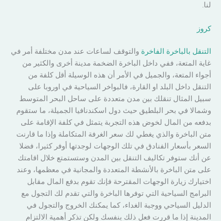
لنا.
كروز
التنقل بالباخرة الفاخرة
والتوقف لساعات عند مدن مختلفة أمر في
غاية المتعة، ففي داخل الباخرة الضخمة مدينة أخرى والكثير من
أجواء المتعة، والجميل في الأمر أن هذه الوسيلة أقل كلفة من
التنقل داخل البلد او القارة، فالبواخر السياحية في اوروبا على
سبيل المثال تنقلك بين مدن متعددة على ساحل البحر المتوسط
وشمالا في بحر البلطيق حيث دول اسكندنافيا الجميلة، ما ستقوم
بدفعه من المال لخوض هذه التجربة يتمثل في كلفة الإقامة على
متن الباخرة والذي يغطي لك سعر الغرفة المتكاملة وإذا ما قارنت
السعر بأسعار الفنادق في تلك الوجهات لوجدتها أوفر كثيرا، فضلا
عن أنك ستوفر تكاليف التنقل بين المدن وستستمتع خلال اقامتك
على متن الباخرة بالأنشطة المتعددة والمجانية في معظمها، وعند
اختيارك زيارة الوجهات المقترحة فإنك تقوم بدفع المال مقابل
البرامج السياحية التي توفرها الباخرة والتي تقدم لك التجول مع
الدليل السياحي ووجبة الغداء، كما يمكنك الخروج والتجول في
المدينة إذا ما قررت فعل ذلك بنفسك ولكن تذكر أهمية الالتزام