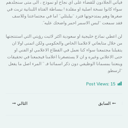
فيأتي الجلادون للقضاء على اي نجاح او نموذج ، الى متى سنجلدهم
سواء كانوا نسخة اصلية او مقلدة ! ببساطة الفتاة اللبنانية تربت في
صغرها وهم يمتدحونها فترد “بيلبئلي” اما في مجتماعتنا وللاسف
فقد سمعت “لبس الاسمر احمر واضحك عليه”.
لن اعطي نماذج خليجية او سعودية اكثر لاثبت رؤيتي التي استنتجتها
من خلال متابعاتي لاعلامنا الخاص والحكومي ولكن اتمنى اولا ان
يتقبلنا مجتمعنا سواء كنا نعمل في القطاع الاعلامي او الفني او
حتى الاعلاني وغيره و ان لا يستصغرنا اعلامنا فيجمعنا في تحقيقات
وينعتنا بمسمانا الوظيفي دون ذكر اسمائنا فـ ” المرء اصل ما يفعل
“ارسطو.
Post Views:
15
السابق
التالي