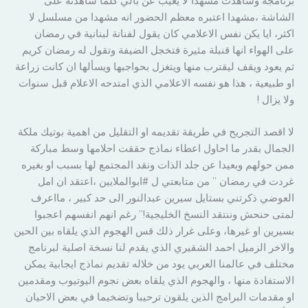
برنامجه وشاهدت مشهدا لا يغيب عن بالي كلما شاهدته على
الشاشة ،مشهدا اعتبره معظم الحضور انه مشهدا من مسلسل لا
اكثر، ايا يكن نفس الاعلامي كان يقول لفنانة لبنانية في رمضان
على الهواء انها قنبلة مثيرة فتخجل الضيفة وتقول له رمضان كريم
ثم يعود ويقف ليقترب منها ويتغزل بحواجبها ويسألها ان كانت زراعة
او طبيعية ، هذا هو نفسه الاعلامي الذي امتدحه الاعلام قبل سنوات
ولا يزال !
لا اقصد التجريح في طريقة تقديمه او التقليل من اهمية بوتيك ملكة
الجمال بقدر ما احاول اعطاء نماذج حققت احلامها وسط مباركة
ممن حولهم وبعيدا عن جلد الذات ونقد المجتمع لها بسبب او بغيره
غردت في رمضان ” من متابعتي ل #ابوالملايين ،اعتقد ان امل
العوضي ذكرتني بستايل سيرين عبدالنور الى حد كبير ، مااعرف
لمتى حنحش وننتقد النسخ الخليجية!” رغم انهم انفسهم اعجبوا
بسيرين او غيرها، وعلى غرار ذلك قس الهجوم الذي يلقاه بين الحين
والاخر الزميل احمد الشقيري الذي يقدم لنا نسخة اصلية لبرنامج
مختلف في عالمنا العربي يود من خلاله تقديم نماذج ايجابية يمكن
الاستفادة منها ، والهجوم الذي يلقاه بعض نجوم اليوتيوب ومقدمين
او مقدمات البرامج الذين يلقون ترحيبا وتضخيما في بعض الاحيان