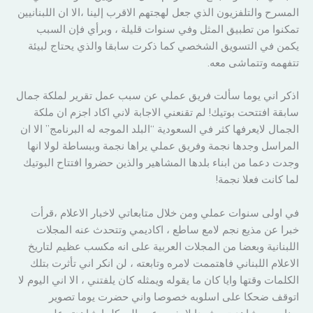
المسرح والتلفزيون الذي جعل لهجتهم الاقرب إلينا ،الا ان اللبنانيين
تمكنوا من تطبيق المثل وفي سنوات قليلة ، وبرأي فإن السبب
يكمن في التسويق الشخصي كما ذكرت سابقا والذي يحتاج لبيئة
تتفهمه وتتماشى معه.
اذكر اني يوما سألت فريق عملي عن سبب عمل تقرير لملكة جمال
سابقة افتتحت بوتيك! لم تقنعني الاجابة لاني اكاد اجزم ان ملكة
الجمال لايعرفها كثر في السعودية “البلد الموجه له البرنامج” الا ان
المراسل وجدها نجمة وفريق عملي يراها نجمة وببساطة لولا انها
وجدت دعما من ابناء بلدها المشاهير والذين حضروا افتتاح البوتيك
لما كانت فعلا نجمة!
في اولى سنوات عملي ومن خلال متابعاتي لاخبار الاعلام ،قرأت
خبرا عن مذيع نجم لامع ساطع ، اكاديمي وتتحدث عنه المجلات
اللبنانية وبعضا من المجلات العربية على انه مكسب عظيم لتاريخ
الاعلام اللبناني فاهتممت لامره وتابعته ، لن انكر اني تأثرت بتلك
الكلمات وقتها وايا كان ما يقوله ويمثله كان يلفتني ، الا اني اليوم لا
اتوقف ضحكا على اسلوبه خصوصا واني حضرت يوما تصوير