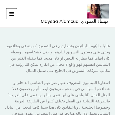
خطي
لى
لمحتوى
ميساء العمودي Maysaa Alamoudi
غالبا ما يُتهم اللبنانيون بشطارتهم في التسويق كمهنة في وظائفهم
وحتى على مستوى التسويق لبلدهم او حتى لاشخاصهم ، وسواء
كان اتهاما كما ينظر له البعض او كان مديحا كما يتقبله الكثير من
اللبنانيين انفسهم فهو واقع لا محال من انكاره يمكن لك رؤيته في
مكاتب شركات التسويق في الخليج على سبيل المثال.
اشقاؤنا اللبنانيون المعروف عنهم صراعهم الطائفي الداخلي و
شقاءهم السياسي في بلدهم معروفون ايضا بأنهم يحققون فعلا
المثل القائل “انا واخي على ابن عمي وانا وابن عمي على الغريب”
فالطريقة اللبنانية في العمل تختلف كثيرا عن الطريقة العربية
وخصوصا الخليجية ، وبإعتقادي كان هذا سببا كافيا ليجعل من النادل
اللبناني نجما، ولا ابالغ هنا ،فرغم عمل المصريين عقود عدة في