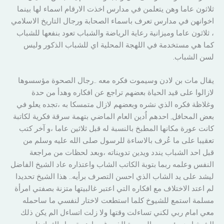
ثلاثون عاما وهن يتعلمن في مدارس اخذت الارقام اسماء لها بينما
اخوانهن في مدارس تعرف باسماء الصحابة ورجال التاريخ الاسلامي
، ثلاثون عاما وميزانية رعاية الرياضة والشباب تعود بنفعها للشباب
كما هي مستخدمة في اللهجة المحلية اي للشباب الذكور وليس
لسن الشباب.
يقال مات بن لادن وسيموت فكره معه ..رجال الصحوة مؤسسوها
لازالوا على قيد الحياة بعضهم تراجع عن افكاره وهدأ من حدة
وغلاظة فكره الذي نشره وبعضهم لازال متمسكا به ،تجده يعلو في
بعض المحافل, احدهم اُدين العام الماضي بتهمة سرقة فكرية لكاتبة
كانت عورة مكانها المطبخ بالنسبة له قبل ثلاثين عاما ،و آخر كتب
تعقيبا على ما عُرف بالاساءة للرسول صلى الله عليه وسلم من
قبل احد الشباب يندد ويدين تدويناته ،وبعد لحظات من مراجعة
النفس وعلمه ربما بتوبة الكاتب الشاب واعتذاره عاد الشيخ الفاضل
ليشد على يد الشاب الذي احسن التصرف برأيه.. هذا الشيخ تحديدا
لم اعتد الاختلاف مع افكاره التي اعتبر غالبيتها متزنة بصفتي امرأة
مسلمة استمع للشيوخ كلما استطعت لاختار لنفسي ما ساحمله
معي امام ربي لكني تساءلت وقتها ولا زلت اتساءل الم يكن ذلك