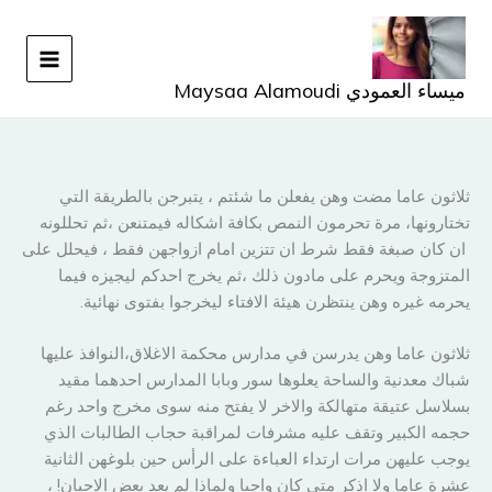
خطي
لى
لمحتوى
ميساء العمودي Maysaa Alamoudi
ثلاثون عاما مضت وهن يفعلن ما شئتم ، يتبرجن بالطريقة التي
تختارونها، مرة تحرمون النمص بكافة اشكاله فيمتنعن ،ثم تحللونه
ان كان صبغة فقط شرط ان تتزين امام ازواجهن فقط ، فيحلل على
المتزوجة ويحرم على مادون ذلك ،ثم يخرج احدكم ليجيزه فيما
يحرمه غيره وهن ينتظرن هيئة الافتاء ليخرجوا بفتوى نهائية.
ثلاثون عاما وهن يدرسن في مدارس محكمة الاغلاق،النوافذ عليها
شباك معدنية والساحة يعلوها سور وبابا المدارس احدهما مقيد
بسلاسل عتيقة متهالكة والاخر لا يفتح منه سوى مخرج واحد رغم
حجمه الكبير وتقف عليه مشرفات لمراقبة حجاب الطالبات الذي
يوجب عليهن مرات ارتداء العباءة على الرأس حين بلوغهن الثانية
عشرة عاما ولا اذكر متى كان واجبا ولماذا لم يعد بعض الاحيان! ،