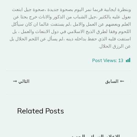
وبنظرة ايجابية فربما نمر اليوم بصحوة جديدة ،صحوة جيل ابتعث
نعول عليه بالكثير ،جيل الشباب من الذكور والاناث خرج بحثا عن
العلم وبعضهم عن العمل والامل ،لم يستفت عالما ان كان سيأكل
اللحوم وفقا لطرق الذبح الاسلامي في دول الابتعاث والعمل ، بل
استفت قلبه الذي حفظ بداخله دينه ،لم يسأل عن اللحم الحلال بل
عن الرزق الحلال.
Post Views:
13
السابق
التالي
Related Posts
الإعلام النسائي الجديد