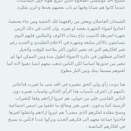
الشيخ احد مؤسسي الصحوة الذين غيروا هوية جيل الثمانينات
عندما كانوا هم شبابا وقتها ثم تاب بعضهم بعدها و اتزن بفكره.
الشيخان الفاضلان وبعض من رافقهما تلك الحقبة ومن جاء بعدهما،
اعتادوا اضواء الشهرة بقصد او بغيره ..وان كانت في ذلك الزمن
شهرة اشرطة كاسيت تباع بمئات الالوف والملايين فإنهم اليوم
يتسابقون بالاكثر متابعة وشهرة في الاعلام التقليدي و الجديد رغم
تغير افكارهم التي قد تتغير لتكون اكثر ملاءمة للوقت والجيل
الحالي فيظلون في دائرة الاضواء اطول مدة ومن الممكن انها لم
تتغير من جذورها اساسا لكن الناس تذهب معهم اينما ذهبوا لانه كما
لقنوهم مسبقا بينك وبين النار مطوع.
هنا دونت رأي ولي الحق بتغييره في الغد متى ما تغيرت قناعاتي
،المهم ان اعترف بأسباب هذا الرأي الحالي واسباب تغييره دون
التأثير القاسي على من حولي، هم غيروا اراءهم وفقا للتغيرات
الزمنية كما يدعون ، فمن يغير ويعالج ما خلفوا من اسس اجتماعية
ونسخ مقلدة لفكرهم الذي مضى؟ هم غيروا اراءهم وانتقلوا لغيرها
فأخذوا جماعة معهم الى فكرهم الجديد وتركوا عددا لابأس به يسبح
في افكارهم الماضية ،