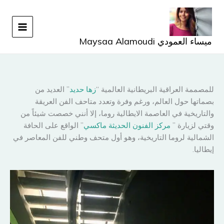
خطي
لى
لمحتوى
ميساء العمودي Maysaa Alamoudi
للمصممة العراقية البريطانية العالمية “
زها حديد
” العديد من
بصماتها حول العالم، ورغم وفرة وتعدد متاحف الفن العريقة
والتاريخية في العاصمة الايطالية روما، إلا أنني خصصت شيئاً من
وقتي لزيارة ”
مركز الفنون الحديثة ماكسي
” الواقع على الحافة
الشمالية لروما التاريخية، وهو أول متحف وطني للفن المعاصر في
إيطاليا.