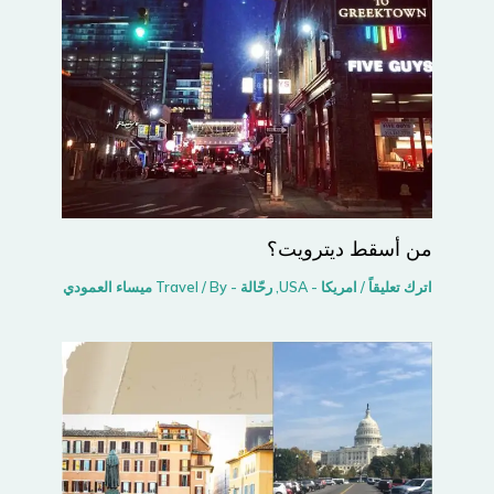
من أسقط ديترويت؟
اترك تعليقاً
/
امريكا - USA
,
رحّالة - Travel
/ By
ميساء العمودي