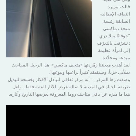
قالت وزيرة
الثقافة الإيطالية
السابقة رئيسة
متحف ماكسي
“جوفانّا ميلاندري”
: تشرّفت بالتعرّف
إلى امرأة عظيمة
مبدعة ومجدّدة.
لقد أهدت مدينتنا زمّردتها «متحف ماكسي». هذا الرحيل المفاجئ
يملأني حزناً، وسنفتقد كثيراً براعتها ونبوغها”.
وصفت زها المركز : ” أنه مركز ثقافي لتبادل الأفكار وفسحة لتبديل
طريقة الحياة في المدينة لا صالة عرض للآثار الفنية فقط”. ولعل
هذا ما ميزه عن باقي متاحف روما المعروفة بعرضها التاريخ وآثاره.