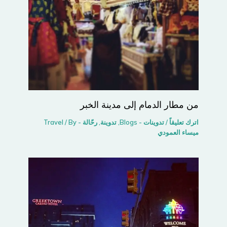
من مطار الدمام إلى مدينة الخبر
اترك تعليقاً
/
تدوينات - Blogs
,
تدوينة
,
رحّالة - Travel
/ By
ميساء العمودي