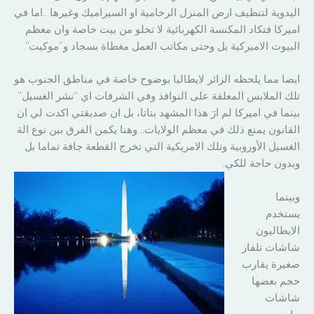
اليدوية لتنظيف ارض المنزل الرخامية او السيراميك وغيرها ..اما في
اميركا فتكاد المكنسة الكهربائية لا تخلو من بيت خاصة وان معظم
البيوت الاميركية بل وحتى مكاتب العمل مغطاة بسجاد و”موكيت”.
ايضا مما يلحظه الزائر لايطاليا بوضوح خاصة في مناطق الجنوب هو
تلك الملابس المعلقة على النوافذ وفي الشرفات اي “نشر الغسيل”
بينما في اميركا لم ارَ هذا المشهد بتاتا، بل ان صديقتي اكدت لي ان
القانون يمنع ذلك في معظم الولايات.. وهنا يكمن الفرق بين نوع الة
الغسيل الأوروبية وتلك الامريكية التي تخرج القطعة جافة تماما بل
وبدون حاجة للكي.
وبينما
يستخدم
الايطاليون
شاشات تلفاز
صغيرة يقارب
حجم بعضها
شاشات