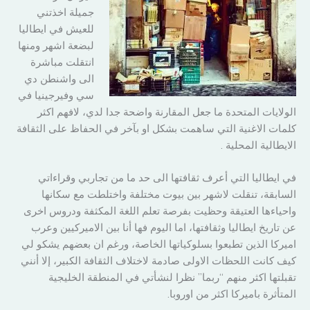
جميلة اخذتني
للعيش في ايطاليا
لبضعة اشهر ومنها
انتقلت مباشرة
الى واشنطن دي
سي وفيرجينيا في
الولايات المتحدة ما جعل المقارنة واضحة جدا لدي، لافهم اكثر
كلمات الاغنية التي ساهمت بشكل او بآخر في الحفاظ على الثقافة
الايطالية المحلية .
في ايطاليا التي أعرف ثقافتها الى حد ما من تجاربي وقراءاتي
السابقة، تنقلت لاشهر بين بيوت مختلفة واختلطت مع سكانها
واحياءها العتيقة وحظيت بفرصة تعلم اللغة المكثفة ودروس اخرى
عن تاريخ ايطاليا وثقافتها، اما اليوم فها أنا بين الاميركيين وعرب
اميركا الذين تطبعوا بسلوكياتها الخاصة، ورغم ان بعضهم يشكو لي
كيف كانت اللحظات الاولى صادمة لاختلاف الثقافة الكبير، إلا أنني
تقبلتها اكثر منهم “ربما” نظرا لنشأتي في المنطقة الخليجية
المتأثرة باميركا اكثر من اوروبا.