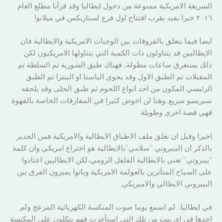
السريعة الامريكية ممنوعة من دخول ايطاليا وقد قرأنا مطلع العام
٢٠١٦ خبرا يفيد بقرب افتتاح اول فرع لستاربكس في ميلانو!
ايضا فيما يتعلق بالفروقات بين الوجبات الامريكية والايطالية فان
الايطاليين قد يتناولون ذات الكمية التي يتناولها الامريكيون لكن
ذلك يستغرق ساعات مطولة، فهناك طبق الشوربة ثم السلطة ثم
المقبلات ثم الطبق الاول وقد يحوي الباستا او البيتزا ثم الطبق
الرئيسي المكون من احد انواع اللحوم ثم طبق الحلى وقد يلحقه
سبريسو سريع..وهنا لن اخوض كثيرا في المفارقات الخاصة بالقهوة
فهي قصة اخرى وطويلة
اخيرا وقبل ان نغلق ملف الاطباق الايطالية والامريكية فمن الجدير
بالذكر ان البيبروني “سلامي”بالايطالية هو اختراع امريكي وان كلمة
“بيبروني” تعني بالايطالية الفلفل الرومي،لكن الايطاليين اعتادوا
على السياح المتأثرين بالعولمة الامريكية وباتوا يميزون الفرق بين
البيبروني الايطالي والاميريكي.
في ايطاليا.. لم اسمع يوما صوت المنكسة الكهربائية المزعج ولم
اجدها في اي بيت من تلك التي استأجرت فهم يتكلون على المكنسة