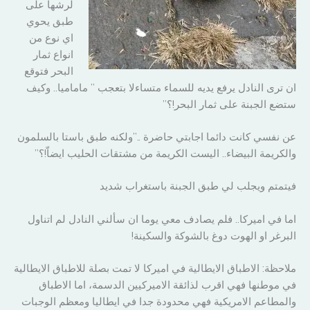
لرشها على
طبق يحوي
اي نوع من
انواع ثمار
البحر فتوقع
ان ترى النادل يرفع يديه للسماء متساءلا بتعجب ” ماماميا.. وكيف
ستضع الجبنة على ثمار البحر!؟”
عن نفسي كانت دائما اجابتي حاضرة ..”ولكنه طبق باستا بالسلمون
والكريمة البيضاء.. اليست الكريمة من مشتقات الحليب ايضاّ!؟”
فيتمتم ويجلب لي طبق الجبنة باستغراب شديد
اما في اميركا.. فلم يصادف معي يوما ان سألني النادل لم اتناول
البرغر او الهوت دوغ بالشوكة والسكينة!
ملاحظة: الاطباق الايطالية في اميركا لا تمت بصلة للاطباق الايطالية
في موطنها فهي اقرب لذائقة الاميركيين الدسمة، اما الاطباق
والمطاعم الامريكية فهي محدودة جدا في ايطاليا ومعظم الوجبات