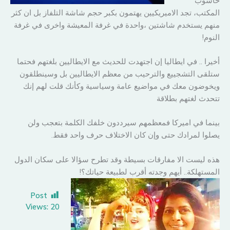
حاسوب
المكتب، تجد الاميريكيين يهتمون بكبر حجم شاشة التلفاز بل ان كثر
منهم يستخدم شاشتين ،واحدة في غرفة المعيشة واخرى في غرفة
النوم!
أخيرا .. في ايطاليا إن اجتهدت للحديث مع الايطاليين بلغتهم فحتما
ستلقى التشجييع والترحيب من معظم الايطاليين بل وسينطلقون
ويخوضون معك في مواضيع عامة وسياسية وكأنك قلت لهم إنك
تتحدث لغتهم بطلاقة
بينما في اميركا فمعظمهم سيرددون خلفك الكلمة بتعجب ولن
يصلوا لمرادك حتى وإن كان الاختلاف حرف واحد فقط.
هذه ليست الا مفارقات بسيطة وقد تطرح سؤالا على سكان الدول
المستهلكة.. أيهم وجدته أقرب لطبيعة حياتك؟!
Post
Views:
20