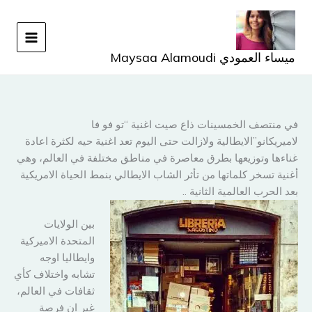
خطي
لى
لمحتوى
ميساء العمودي Maysaa Alamoudi
في منتصف الخمسينات ذاع صيت اغنية “تو فو فا
لاميريكانو”الايطالية ولازالت حتى اليوم تعد اغنية حيه لكثرة اعادة
غناءها وتوزيعها بطرق معاصرة في مناطق مختلفة في العالم، وهي
أغنية تسخر كلماتها من تأثر الشاب الايطالي بنمط الحياة الامريكية
بعد الحرب العالمية الثانية ..
بين الولايات
المتحدة الاميركية
وايطاليا اوجه
تشابه واختلاف كأي
ثقافات في العالم،
غير ان فرصة