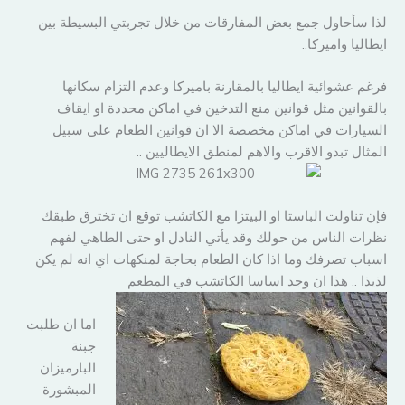
لذا سأحاول جمع بعض المفارقات من خلال تجربتي البسيطة بين
ايطاليا واميركا..
فرغم عشوائية ايطاليا بالمقارنة باميركا وعدم التزام سكانها
بالقوانين مثل قوانين منع التدخين في اماكن محددة او ايقاف
السيارات في اماكن مخصصة الا ان قوانين الطعام على سبيل
المثال تبدو الاقرب والاهم لمنطق الايطاليين ..
فإن تناولت الباستا او البيتزا مع الكاتشب توقع ان تخترق طبقك
نظرات الناس من حولك وقد يأتي النادل او حتى الطاهي لفهم
اسباب تصرفك وما اذا كان الطعام بحاجة لمنكهات اي انه لم يكن
لذيذا .. هذا ان وجد اساسا الكاتشب في المطعم
اما ان طلبت
جبنة
البارميزان
المبشورة