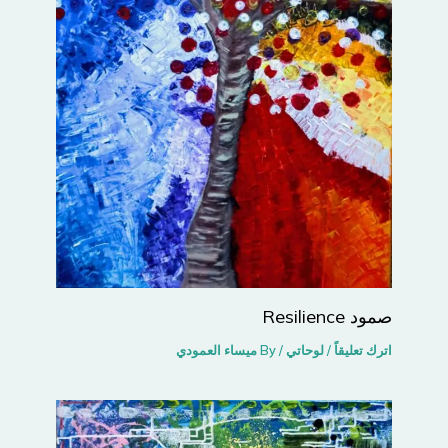
صمود Resilience
اترك تعليقاً
/
لوحاتي
/ By
ميساء العمودي