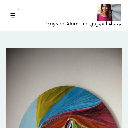
خطي
لى
لمحتوى
ميساء العمودي Maysaa Alamoudi