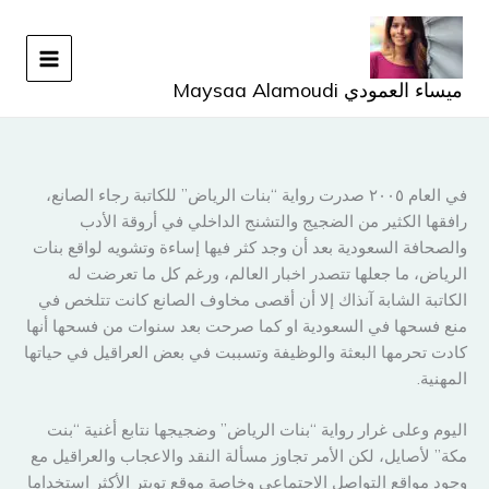
خطي
لى
لمحتوى
ميساء العمودي Maysaa Alamoudi
في العام ٢٠٠٥ صدرت رواية “بنات الرياض” للكاتبة رجاء الصانع،
رافقها الكثير من الضجيج والتشنج الداخلي في أروقة الأدب
والصحافة السعودية بعد أن وجد كثر فيها إساءة وتشويه لواقع بنات
الرياض، ما جعلها تتصدر اخبار العالم، ورغم كل ما تعرضت له
الكاتبة الشابة آنذاك إلا أن أقصى مخاوف الصانع كانت تتلخص في
منع فسحها في السعودية او كما صرحت بعد سنوات من فسحها أنها
كادت تحرمها البعثة والوظيفة وتسببت في بعض العراقيل في حياتها
المهنية.
اليوم وعلى غرار رواية “بنات الرياض” وضجيجها نتابع أغنية “بنت
مكة” لأصايل، لكن الأمر تجاوز مسألة النقد والاعجاب والعراقيل مع
وجود مواقع التواصل الاجتماعي وخاصة موقع تويتر الأكثر استخداما