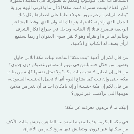
المشاهدات على اليوتيوب وللعلم تم تصويرها في المدينة المنورة
لكن الفتاة ليست سمراء كبنت مكة! إلا أن ما يذكرني اليوم برواية
“بنات الرياض” رغم مرور نحو ١٥ عاما على اصدارها وكل ذلك
الجدل الذي واجهته كاتبتها، هو ذلك العنوان الذي يوقظ المشاعر
الرجعية فيصرخ قائلا إلا البنات، ويدخل في صراع أفكار الشرف
ويتألم لما يراه او يقرأه وهو لا يقرأ سوى العنوان او ربما يستمع
لرأي يصف له الكتاب او الأغنية،
من قال لكم إن أغنية “بنت مكة” اساءت لبنات مكة اللاتي حاول
بعضهن من خلال حساباتهن في تويتر امتصاص غضبكم دون جدوى؟
من قال إن اصايل لا تشبه بنات مكة؟ ولا تمثل نفسها كإبنه من بنات
مكة، حتى وإن ثبت كما يشاع اليوم أنها لا تحمل الجنسية السعودية،
من قال لكم إن مكة جنسية أو إنه بامكان احد ما أن يغير من ملامح
هويتها التي تراكمت عبر قرون؟
إليكم ما لا تريدون معرفته عن مكة:
في مكة المكرمة هذه المدينة المقدسة الطاهرة يعيش مئات الآلاف
من سكانها عبر قرون، ويتعايش فيها مزيج كبير من الأعراق