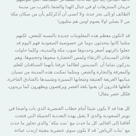
حرمان المنتزهات او في جبال الهدا والشفا بالقرب من مدينة
الطائف او إلى بحر جدة، ولا انسى أن أذكرلكم بأن من سكان مكة
من لا يصلي اولا يصوم اومن هم مثليون!
قد لاتكون معظم هذه المعلومات جديدة بالنسبة للبعض، لكنهم
مثلما كانوا يتحدثون دوما عن خصوصية السعودية فهم اليوم قد
جعلوا دائرتهم أصغر وحددوها صوب مكة والمدينة، وكلما حاولت
هاتان المدينتان الارتقاء ولمس الحضارة منعوها وحجموها، وهم
يدركون تماما أن المدينتين لطالما عرفتا بأنهما السباقتان للعلم
والمعرفة والتجارة والشعر، ومثلما تمكنت هذه المدينة من نسيان
مبانيها العريقة العتيقة وشعابها المميزة وتشييدها بالفنادق الفاخرة،
فأهلها قادرون أن يغنوا بلغة العصر ويرقصون ويظهرون كما يريدون،
فلكل عصر مقال!
كل هذا قد لا يكون شيئا أمام خطاب العنصرية الذي بات واضحا في
تويتر السعودية والذي لا يقبل بهذه التعددية الجميلة التي فتحت
آفاقنا إلى العالم، كل ما حدث مع “بنت مكة” والذي تجاوز ما حدث
مع “بنات الرياض” قد لا يكون سوى عنصرية مقيتة ارتدت عباءة