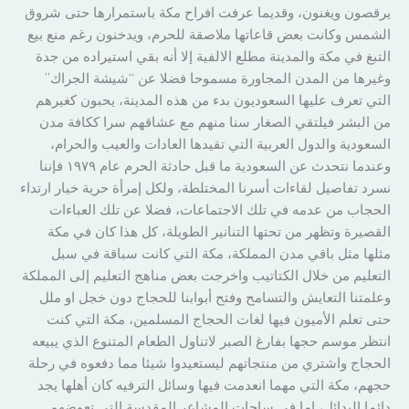
يرقصون ويغنون، وقديما عرفت افراح مكة باستمرارها حتى شروق
الشمس وكانت بعض قاعاتها ملاصقة للحرم، ويدخنون رغم منع بيع
التبغ في مكة والمدينة مطلع الالفية إلا أنه بقي استيراده من جدة
وغيرها من المدن المجاورة مسموحا فضلا عن “شيشة الجراك”
التي تعرف عليها السعوديون بدء من هذه المدينة، يحبون كغيرهم
من البشر فيلتقي الصغار سنا منهم مع عشاقهم سرا ككافة مدن
السعودية والدول العربية التي تقيدها العادات والعيب والحرام،
وعندما نتحدث عن السعودية ما قبل حادثة الحرم عام ١٩٧٩ فإننا
نسرد تفاصيل لقاءات أسرنا المختلطة، ولكل إمرأة حرية خيار ارتداء
الحجاب من عدمه في تلك الاجتماعات، فضلا عن تلك العباءات
القصيرة وتظهر من تحتها التنانير الطويلة، كل هذا كان في مكة
مثلها مثل باقي مدن المملكة، مكة التي كانت سباقة في سبل
التعليم من خلال الكتاتيب واخرجت بعض مناهج التعليم إلى المملكة
وعلمتنا التعايش والتسامح وفتح أبوابنا للحجاج دون خجل او ملل
حتى تعلم الأميون فيها لغات الحجاج المسلمين، مكة التي كنت
انتظر موسم حجها بفارغ الصبر لاتناول الطعام المتنوع الذي يبيعه
الحجاج واشتري من منتجاتهم ليستعيدوا شيئا مما دفعوه في رحلة
حجهم، مكة التي مهما انعدمت فيها وسائل الترفيه كان أهلها يجد
دائما البدائل، إما في ساحات المشاعر المقدسة التي تعوضهم