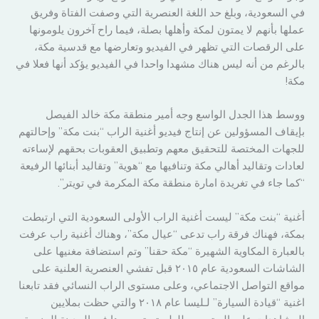
في السعودية، وبلغ حد اللغة العنصرية التي وصفت الفتاة وفريق
عملها بأنهم لا يمتون لمكة وأهلها بصلة، فيما راح آخرون يلومونها
على الرقصات التي تظهر في الفيديو وتعارضها مع قدسية مكة،
بالرغم من أنه ليس هناك مشهدا واحدا في الفيديو يؤكد أنها فعلا في
مكة!
ووسط هذا الجدل الواسع وجه أمير منطقة مكة خالد الفيصل
بإيقاف المسؤولين عن إنتاج فيديو أغنية الراب “بنت مكة” وإحالتهم
للجهات المختصة للتحقيق معهم وتطبيق العقوبات بحقهم لإساءته
لعادات وتقاليد أهالي مكة وتنافيها مع “هوية” وتقاليد أبنائها الرفيعة
“كما جاء في تغريدة امارة منطقة مكة المكرمة في تويتر”.
أغنية “بنت مكة” ليست أغنية الراب الأولى السعودية التي ارتبطت
بمكة، فهناك فرقة راب تدعى “عيال مكة”، وهناك أغنية راب عرفت
بالعبارة المكاوية الشهيرة “مكة حقنا” وتم استضافة مغنيها على
الشاشات السعودية عام ٢٠١٥ قبل تفشي العنصرية العلنية على
مواقع التواصل الاجتماعي، وعلى مستوى الراب النسائي فقد تابعنا
اغنية “قيادة السيارة” لـليسا عام ٢٠١٨ والتي حظت بملايين