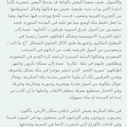
والأصول، نصف بعضنا البعض بالفاظ قد يجدها البعض عنصرية لكننا
اعتدنا الامر وبات شبه طبيعيا، نعيش مع قبائلها وقبائل استوطنتها
من الجزيرة العربية وشعوب قدمت للحج ووجدت فيها ضالتها، وهذا
ما جعل خليط مكة أوسع مما هو عليه في المدينة المنورة، فتجد
سعوديين من أصول شرق اسيوية يعرفون بـ”الجاوية” نسبة إلى
جاوة الجزيرة الاندونيسية وتشكل اطباقهم عنصرا رئيسيا في
المطبخ المكاوي واشهرها طبق الاكل الجاوي المشكل “آخ ما الذه”،
وسعوديين من أصول افريقية يلعب من ابنائهم في المنتخب
السعودي وشكلوا البداية المميزة لرياضة كرة القدم في السعودية
ويطلقون عليهم في مكة “تكارنة” نسبة إلى مملكة تكرور، واشهر
اطباقهم “سيريه اللحم” الذي انتشر مؤخرا في مكة بشكل ملحوظ،
وهذين العرقيين يكاد أن يكونا خاصين بمدينة مكة المكرمة، وهناك
عوائل مكاوية من أصول هندية ومصرية وسورية ومغاربية وغيرها،
وفي الحجاز نستطيع معرفة معظم الالقاب واصلها ما إن كانت من
جدة ام المدينة ام مكة بسهولة.
في مكة المكرمة يعيش الناس كباقي سكان الأرض، يأكلون،
يشربون، يتزوجون وفي أفراحهم التي يحتفلون بها في البيوت قديما
وفي قاعات الأفراح التي انتشرت لاحقا في المدينة وفنادقها