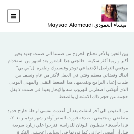
خطي
لى
لمحتوى
ميساء العمودي Maysaa Alamoudi
بين الحين والآخر نحتاج الخروج من صمتنا الى صمت جديد بحيز
أكبر و ربما أكثر سكينة، خالجني هذا الشعور بعد اشهر من استخدام
موقعي التواصل الإجتماعي تويتر وفيسبوك وطفرة ال”بي بي”
آنذاك وقضائي معظم وقتي في العمل لأكثر من عام ونصف بين
طيات إعداد البرامج وتقديمها، هذا الضغط التقني والمهني اليومي
الذي أنهكني اضطرني للهروب منه والإبحار بعيدا في صمت لا يقل
حجمه عن حجم ذاك الانشغال والضغط .
من النقيض الى آخر انتقلت بعد أن أعددت نفسي لرحلة خارج حدود
منطقتي ومجتمعي ، صدفة قررت السفر أواخر شهر نوفمبر٢٠١٠،
فإذا بأصدقاء يقطنون اليونان للدراسة اقترحوا علي زيارة سريعة
قبل أن أمضي إجازتي كما قررتها في اسبانيا، اعجبتني الفكرة