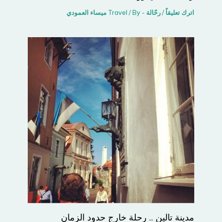
اترك تعليقاً
/
رحّالة - Travel
/ By
ميساء العمودي
مدينة تالين .. رحلة خارج حدود الزمان