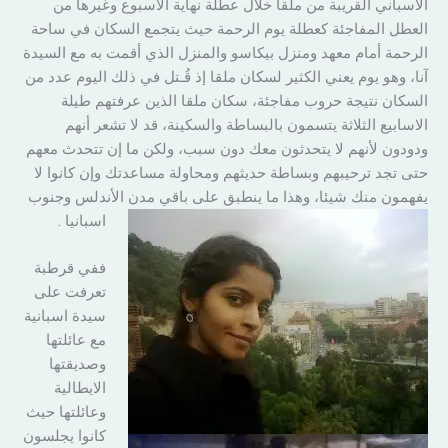
الاسباني القريبة من ملقا خلال عطلة نهاية الاسبوع وغيرها من
العطل المفاجئة كعطلة يوم الرحمة حيث يتجمع السكان في ساحة
الرحمة أمام معهد ومنزل بيكاسو والمنزل الذي أقمت به مع السيدة
آنا، وهو يوم يعني الكثير لسكان ملقا إذ قُـتل في ذلك اليوم عدد من
السكان نتيجة حروب مفاجئة، سكان ملقا الذين عرفتهم طيلة
الاسابيع الثلاثة يتسمون بالبساطة والسكينة، قد لا تشعر أنهم
ودودون لأنهم لا يتحدثون معك دون سبب، ولكن ما إن تتحدث معهم
حتى تجد ترحيبهم وبساطة حديثهم ومحاولة مساعدتك وإن كانوا لا
يفهمون منك شيئا، وهذا ما ينطبق على باقي مدن الأندلس وجنوب
اسبانيا .
ففي قرطبة
تعرفت على
سيدة اسبانية
مع عائلتها
وصديقتها
الايطالية
وعائلتها حيث
كانوا يجلسون