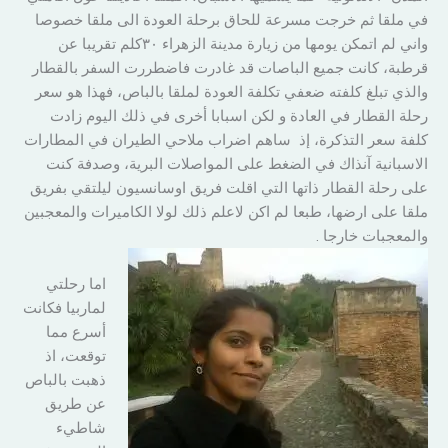
في ملقا ثم خرجت مسرعة للحاق برحلة العودة الى ملقا خصوصا
واني لم اتمكن يومها من زيارة مدينة الزهراء ٣٠كلم تقريبا عن
قرطبة، كانت جميع الباصات قد غادرت فاضطررت السفر بالقطار
والذي تبلغ كلفته ضعفي تكلفة العودة لملقا بالباص، فهذا هو سعر
رحلة القطار في العادة و لكن اسبابا أخرى في ذلك اليوم زادت
كلفة سعر التذكرة، إذ ساهم اضراب ملاحي الطيران في المطارات
الاسبانية آنذاك في الضغط على المواصلات البرية، وصدفة كنت
على رحلة القطار ذاتها التي اقلت فريق اوسانسيون ليلتقي بفريق
ملقا على ارضها، طبعا لم اكن لاعلم ذلك لولا الكاميرات والمعجبين
والمعجبات خارجا .
اما رحلتي
لماربيا فكانت
أسرع مما
توقعت، اذ
ذهبت بالباص
عن طريق
شاطيء