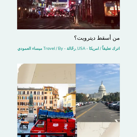
من أسقط ديترويت؟
اترك تعليقاً
/
امريكا - USA
,
رحّالة - Travel
/ By
ميساء العمودي