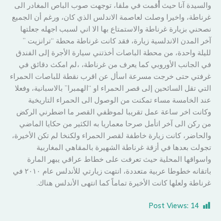
والسيدة آنا حيث
أ
قمت في ملقا، توجهت صوب الباص المغادر الى
غرناطة، واخيرا وصلت لعاصمة الاندلس الذي كان، ورغم أن الجميع
نصحني بزيارة غرناطة والاستمتاع بها الا اني لسبب اجهله جعلتها
آخر المدن الاندلسية زيارة، فقد كانت غرناطة محطة “ترانزيت ”
لليلة واحدة، من محطة الباصات أخذتني سيارة الأجرة إلى الفندق
في الجانب الأوروبي كما يعرف من غرناطة، ،لم امكث دقائق في
غرفتي حتى خرجت مسرعة اسأل عن اقرب نقطة للباصات الحمراء
التي تقل السائحين إلى قصر الحمراء او “الهمبرا” بالاسبانية، وفعلا
عند الخامسة مساء تمكنت من الوصول الى الحمراء التاريخية
وكانت اخر ساعة عمل تقريبا لموظفي القصر ما اضطرني الركض
من ركن الى آخر اتأمل صرحا معماريا به الكثير من حكايا الماضي
والحاضر، كانت زيارة خاطفة لقصر الحمراء ولكنخا لم تكن الأخيرة،
تجولت بعدها في أزقة غرناطة الشهيرة بالمقاهي المغاربية
واسواقها المحلية حيث تعرفت على خطاط عراقي يبهر المارة
باتقانه خطوطا عربية متعددة، انتهت زيارتي للأندلس عام ٢٠١٠ في
غرناطة ولعلها كانت الأخيرة تماماً كما انتهى الأندلس هناك.
Post Views:
14