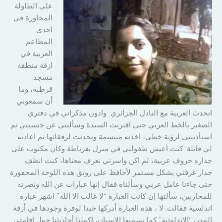
على الطاولة
المجاورة في
احدى
المطاعم
العربية في
ازقة منطقة
مسجد
قرطبة، وما
أن سمعوني
اتحدث العربية مع النادل الجزائري وادون مذكراتي في دفتري
الصغير بالخط العربي حتى اقتربت السيدة وسألتني عن جنسيتي ثم
استأذنتني لرؤية خطي، اخذته مبتسمة وتحدثت لرفقائها ثم اعادته
لي قائلة: كنت أعيش طفولتي في منزل بغرناطة وكان مكتوب على
جداره حروف عربية، لم اكن واسرتي نعرف معناها، كنت انظف
جدار غرفتي بشكل مستمر لأحافظ على رونق هذه اللوحة المحفورة
حتى جاءنا عامل عربي وسألناه فقال إنها عبارات عن الله ونصرته
للمحاربين، سألتها إن كانت العبارة “لا غالب الا الله” اشهر عبارة
اندلسية فقالت: لا ، هذه العبارة أدركها جيدا لوفرة وجودها في أزقة
المدن “الاندلوثية” كما يسميها الاسبان، اكملنا أحاديثنا حول اقامتي