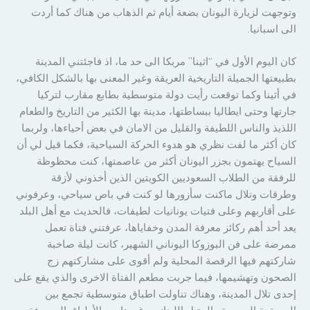
وتوجهت لزيارة اليونان بضعة أيام ثم الذهاب من هناك كما أردت
الى اسبانيا.
كان اليوم الأول في “اثينا” مربكا الى حد ما، اذ فاجئتني المدينة
بطبيعتها الجميلة التاريخية العريقة وغير المعنى بها بالشكل الكافي،
في أثينا وكما توقعت رأيت دولة متوسطية بطابع مقارب لتركيا
جارتها وحتى ايطاليا ببساطتها، مدينة بها الكثير من التاريخ والطعام
اللذيذ والناس اللطيفة والقليل من الامان في بعض أحياءها، ولربما
كان أكثر ما لفت نظري هو هدوء الحركة السياحية، فكما قيل لي أن
السياح يهتمون بجزر اليونان أكثر من عاصمتها، كنت محظوظة
للرفقة من الطلاب السعوديين الكويتين الذين أخذوني لأزقة
وطرقات وتلال ماكنت سأزورها لو كنت في باص سياحي، وعرفوني
على أقاربهم وعلى فتيات يونانيات لطيفات، فالحديث مع أهل البلد
يعد أحد أهم ركائز معرفة المدن وخفاياها، عرفتني فتاة تعمل
ممرضة على فن البوزوكا اليوناني الشهير، كانت ليلة صاخبة
شاركتهم فيها الرقصة المحلية ولم أقوى على مشاركتهم زج
الصحون وتهشيمها، فيما جربت مطعم الفتاة الاخرى والذي يقع على
إحدى تلال المدينة، وهناك تناولت اطباق متوسطية تجمع بين