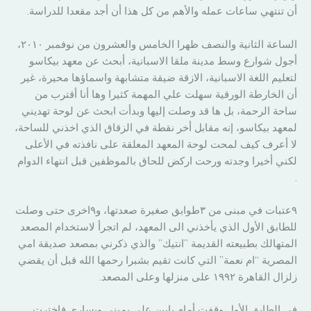
أن تنتهي ساعات عمله والأهم من كل هذا أن أجد مقعدا للدراسة.
الساعة الثانية والنصف ظهرا الخامس والعشرون من نوفمبر ٢٠١٠،
أجول شوارع وسط مدينة ملقا الاسبانية، أبحث عن معهد بيكاسو
لتعليم اللغة الاسبانية، الازقة ضيقة متشابهة واسماؤها محيرة، غير
أن الخارطة الورقية سهلت علي المهمة كثيرا وها أنا أقترب من
ساحة الرحمة، بل ها قد وصلت إليها وبدأت ابحث عن لوحة تهديني
لمعهد بيكاسو، إنه مقابل أخر نقطة في الزقاق الذي اخذني للساحة،
لا أعرف كيف لمحت لوحة المعهد المعلقة على نافذته في الأعلى
لكني أخيرا وجدته ورحت اركض للحاق بالموظفين قبل انتهاء الدوام
.
٩عتبات في مبنى من ٣طوابق صغيرة صعدتها، و٩اخرى حتى وصلت
للطابق الأول الذي يأخذني الى المعهد، لم اتجرأ لاستخدام المصعد
المتهالك بطبيعته القديمة ”انتيك” والذي ذكرني بمصعد صديقة امي
المصرية “ام نعمة” التي كانت تقيم بشبرا رحمها الله قبل أن يقضي
زلزال القاهرة ١٩٩٢ على منزلها وعلى المصعد.
في الطابق الأول وقفت أمام بابين على يميني ويساري فاخترت