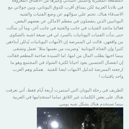
المصقعة المصرية والمتبل اللبناني وغيرها من الأطباق المعروفة
في بلادنا العربية لكن بمذاق أقرب للذوق اليوناني، وبين جولاتي مع
الاصدقاء هناك، تحتم علي سؤالهم عن وضع الفتيات والفتيه
اليونانيين الذين ينفصلون في معظم الاماكن عن بعضهم البعض،
فغالبا ماتجد الفتيات في جانب والفتية في جانب آخر، وما أن سألت
حتى بدأت الفتيات اليونانيات بالسرد لي في صيغة اشبه بالشكوى
من واقعهن، قالت لي الممرضة إن الأمهات اليونانيات يُدللن أبناءهن
كثيرا وإن الفتاة اليونانية “وضربت من نفسها مثلا” تعمل وتشقى
بينما اخيها يطلب المال من امها، اما السيدة صاحبة المطعم فقالت
إن انفصال الجنسين يعود احيانا لكثرة الشواذ في المجتمع وهو ما
ارجعته الممرضة لتدليل الامهات ايضا للفتية .. همكم وهم العرب
واحد يافتيات !
الطريف في رحلة اليونان التي استمرت أربعة أيام فقط، أني تعرفت
هناك على بعض الكلمات غير اللائق تماما استخدامها في العربية
بينما تستخدم هناك بشكل شبه يومي.