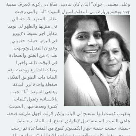
وعلى معلمي “خوان” الذي كان يناديني فتاة دبي كونه لايعرف مدينة
جدة ويحلم بزيارة دبي، انتقلت لمنزل السيدة “آ
نا” والتي رحبت
بطلب المعهد لاستقبالي
في منزلها والطهو لي يوميا
مقابل اجر بسيط ٢١يورو
في اليوم، حملت حقيبتي
وعنوان المنزل وتوجهت
بشيء من القلق والسعادة
في الوقت ذاته، واخيرا
وصلت للشارع ووجدت رقم
البناية ذات الطوابق الثلاثة،
ضغطة واحدة لزر الشقة
وهاهي السيدة “آنا” تجيب
بالاسبانية وتقول كلمات
كثيرة وبعدها تنهي الحديث
وتغيب، فهمت انها ستفتح لي الباب ولكن لازلت اجهل طريقة فتحه،
هاهي السيدة المسنة تنزل ٣طوابق لتفتح باب البناية بإبتسامة
جميلة، حملت حقيبة جهاز الكمبيوتر كنوع من المساعدة ثم رحبت
بي وهي تقول كلمات بالاسبانية مشابهه للايطالية “سمراء جميلة”