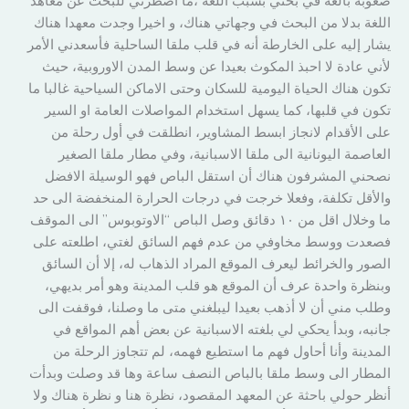
صعوبة بالغة في بحثي بسبب اللغة ،ما اضطرني للبحث عن معاهد
اللغة بدلا من البحث في وجهاتي هناك، و اخيرا وجدت معهدا هناك
يشار إليه على الخارطة أنه في قلب ملقا الساحلية فأسعدني الأمر
لأني عادة لا احبذ المكوث بعيدا عن وسط المدن الاوروبية، حيث
تكون هناك الحياة اليومية للسكان وحتى الاماكن السياحية غالبا ما
تكون في قلبها، كما يسهل استخدام المواصلات العامة او السير
على الأقدام لانجاز ابسط المشاوير، انطلقت في أول رحلة من
العاصمة اليونانية الى ملقا الاسبانية، وفي مطار ملقا الصغير
نصحني المشرفون هناك أن استقل الباص فهو الوسيلة الافضل
والأقل تكلفة، وفعلا خرجت في درجات الحرارة المنخفضة الى حد
ما وخلال اقل من ١٠ دقائق وصل الباص “الاوتوبوس” الى الموقف
فصعدت ووسط مخاوفي من عدم فهم السائق لغتي، اطلعته على
الصور والخرائط ليعرف الموقع المراد الذهاب له، إلا أن السائق
وبنظرة واحدة عرف أن الموقع هو قلب المدينة وهو أمر بديهي،
وطلب مني أن لا أذهب بعيدا ليبلغني متى ما وصلنا، فوقفت الى
جانبه، وبدأ يحكي لي بلغته الاسبانية عن بعض أهم المواقع في
المدينة وأنا أحاول فهم ما استطيع فهمه، لم تتجاوز الرحلة من
المطار الى وسط ملقا بالباص النصف ساعة وها قد وصلت وبدأت
أنظر حولي باحثة عن المعهد المقصود، نظرة هنا و نظرة هناك ولا