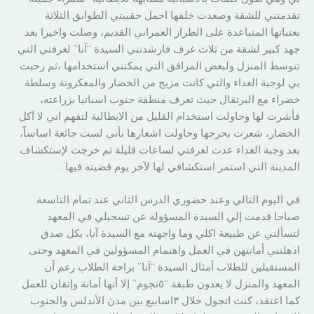
تقدمتني للشقة وصعدت خلفها احمل حقيبتي الطوابق الثلاثة
بعتباتها المتباعدة على الطراز العمراني القديم، وصلت واخيرا بعد
جهد كبير لشقة من ثلاث غرف فارشدتني السيدة “آنا” لغرفتي التي
تتوسط المنزل ولبعض المرافق التي يمكنني استخدامها ،ثم رحبت
بي لوجبة الغداء والتي كانت مزيج من الخضار والمعكرونة وسلطة
خضراء مع البرتقال حيث تعرف منطقة جنوب اسبانيا بزراعته،
فأشرت لها وحاولت استخدام القليل من الايطالية لتفهم اني لا آكل
الخضار، شعرت بحرجها وحاولت اشعارها بأني لست جائعة اساساً،
بعد وجبة الغداء عدت لغرفتي لساعات قليلة ثم خرجت لإستكشاف
المدينة التي استمر استكشافي لها لآخر يوم قضيته فيها .
في اليوم التالي وعند حضوري الدرس الثاني عند تمام التاسعة
صباحا قدمت إلي السيدة المسؤولة عن تسجيلي في المعهد
لتسألني عن طبيعة اكلي وما واجهته مع السيدة آنا، بكل صدق
اذهلتني أمانتهن في العمل واهتمام المسؤولين في المعهد وحتى
المستقبلين للطلاب أمثال السيدة “آنا” براحة الطلاب رغم أن
المعهد والمنزل لا يعدون طبقة “٥نجوم” إلا أنها أمانة وإتقان للعمل
كما اعتقد، كنت اتجول خلال ٣اسابيع بين مدن الأندلس والجنوب