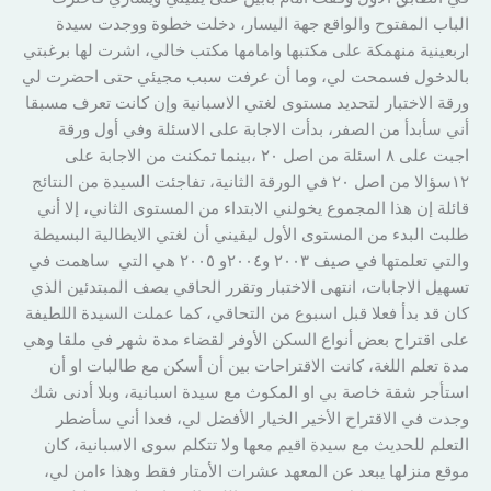
الباب المفتوح والواقع جهة اليسار، دخلت خطوة ووجدت سيدة
اربعينية منهمكة على مكتبها وامامها مكتب خالي، اشرت لها برغبتي
بالدخول فسمحت لي، وما أن عرفت سبب مجيئي حتى احضرت لي
ورقة الاختبار لتحديد مستوى لغتي الاسبانية وإن كانت تعرف مسبقا
أني سأبدأ من الصفر، بدأت الاجابة على الاسئلة وفي أول ورقة
اجبت على ٨ اسئلة من اصل ٢٠ ،بينما تمكنت من الاجابة على
١٢سؤالا من اصل ٢٠ في الورقة الثانية، تفاجئت السيدة من النتائج
قائلة إن هذا المجموع يخولني الابتداء من المستوى الثاني، إلا أني
طلبت البدء من المستوى الأول ليقيني أن لغتي الايطالية البسيطة
والتي تعلمتها في صيف ٢٠٠٣ و٢٠٠٤و ٢٠٠٥ هي التي ساهمت في
تسهيل الاجابات، انتهى الاختبار وتقرر الحاقي بصف المبتدئين الذي
كان قد بدأ فعلا قبل اسبوع من التحاقي، كما عملت السيدة اللطيفة
على اقتراح بعض أنواع السكن الأوفر لقضاء مدة شهر في ملقا وهي
مدة تعلم اللغة، كانت الاقتراحات بين أن أسكن مع طالبات او أن
استأجر شقة خاصة بي او المكوث مع سيدة اسبانية، وبلا أدنى شك
وجدت في الاقتراح الأخير الخيار الأفضل لي، فعدا أني سأضطر
التعلم للحديث مع سيدة اقيم معها ولا تتكلم سوى الاسبانية، كان
موقع منزلها يبعد عن المعهد عشرات الأمتار فقط وهذا ءامن لي،