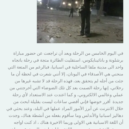
في اليوم الخامس من الرحلة وبعد أن تراجعت عن حضور مباراة
برشلونة و باناثينايكوس، استقليت الطائرة متجة في رحلة باتجاه
واحد الى مدينة ملقا الساحلية في اسبانيا، فبالرغم من المتعة التي
منحني هي الأصدقاء في اليونان، إلا أنني شعرت في لحظة أن ما
جئت من أجله لم يتحقق بعد، فهذه الرحلة قد لا تشبه غيرها من
رحلاتي، إنها رحلة الصمت بعد كل تلك الضوضاء التي أخرجتني من
عملي وعالمي الالكتروني، و كما اعتدت عند الاستعداد لأي رحلة
جديدة أقرر خوضها فإني أقضي ساعات ليست بقليلة ابحث من
خلال الانترنت عن أبرز الأمور المراد عملها في البلد، وعند بحثي في
دهاليز اسبانيا والأندلس وما سأقوم بفعله من أنشطة هناك، وجدت
أن اللغة الاسبانية هي الاولى وربما الاخيرة هناك ، اذ كنت اواجه