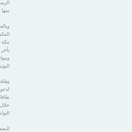
الرسم
منها.
وبالع
المكر
مكة خ
بآخر 
ومواق
اليوتي
وهكذا
لدخول
طاقات
خلال 
التوا
البعض