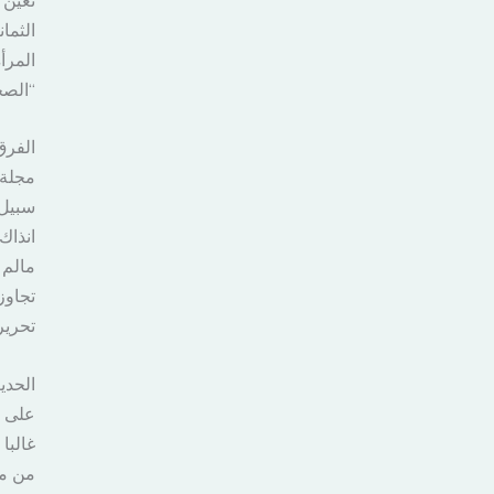
الثما
المرأ
“الصح
الفرق
مجلة 
سبيل 
انذاك
مالم 
تجاوز
تحرير
الحدي
على ن
غالبا
من مك