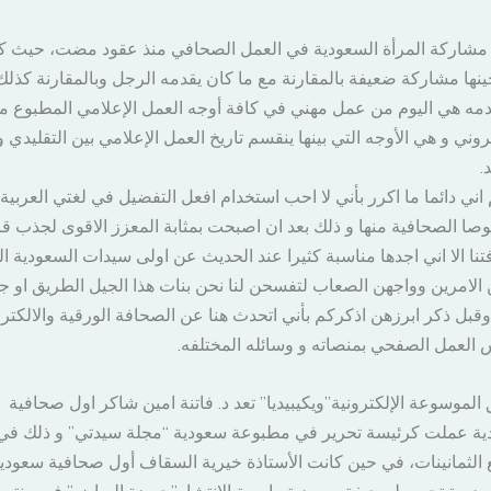
مشاركة المرأة السعودية في العمل الصحافي منذ عقود مضت، حيث ك
نها مشاركة ضعيفة بالمقارنة مع ما كان يقدمه الرجل وبالمقارنة كذلك
دمه هي اليوم من عمل مهني في كافة أوجه العمل الإعلامي المطبوع من
تروني و هي الأوجه التي بينها ينقسم تاريخ العمل الإعلامي بين التقليدي و
.
اني دائما ما اكرر بأني لا احب استخدام افعل التفضيل في لغتي العربية
ا الصحافية منها و ذلك بعد ان اصبحت بمثابة المعزز الاقوى لجذب قر
نا الا اني اجدها مناسبة كثيرا عند الحديث عن اولى سيدات السعودية ال
 الامرين وواجهن الصعاب لتفسحن لنا نحن بنات هذا الجيل الطريق او ج
وقبل ذكر ابرزهن اذكركم بأني اتحدث هنا عن الصحافة الورقية والالكترو
 العمل الصفحي بمنصاته و وسائله المختلفه.
الموسوعة الإلكترونية”ويكيبيديا” تعد د. فاتنة امين شاكر اول صحافية
ة عملت كرئيسة تحرير في مطبوعة سعودية “مجلة سيدتي” و ذلك في
الثمانينات، في حين كانت الأستاذة خيرية السقاف أول صحافية سعودي
مديرة تحرير لصحيفة سعودية واسعة الإنتشار”جريدة الرياض” في منت