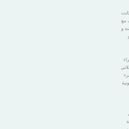
انت
 مع
ه و
اء
لاتي
زء
نية
ة
صف