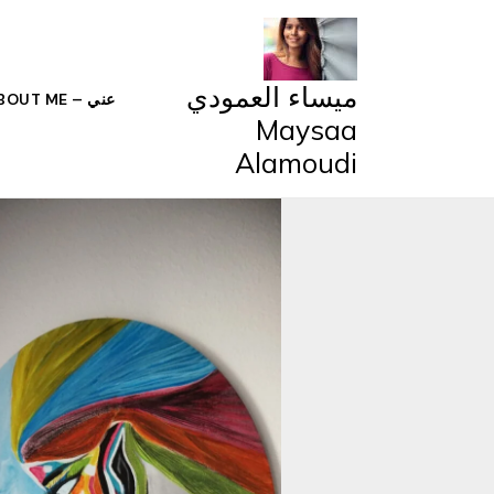
خطي
لى
لمحتوى
ميساء العمودي
عني – ABOUT ME
Maysaa
Alamoudi