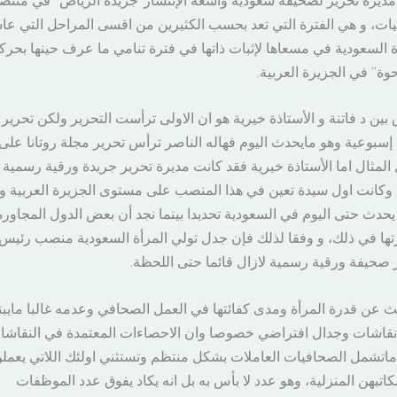
نيات، و هي الفترة التي تعد بحسب الكثيرين من اقسى المراحل التي عاش
ة السعودية في مسعاها لإثبات ذاتها في فترة تنامي ما عرف حينها بحرك
وة” في الجزيرة العربية.
 بين د فاتنة و الأستاذة خيرية هو ان الاولى ترأست التحرير ولكن تحرير
إسبوعية وهو مايحدث اليوم فهاله الناصر ترأس تحرير مجلة روتانا على
المثال اما الأستاذة خيرية فقد كانت مديرة تحرير جريدة ورقية رسمية
 وكانت اول سيدة تعين في هذا المنصب على مستوى الجزيرة العربية و
يحدث حتى اليوم في السعودية تحديدا بينما نجد أن بعض الدول المجاورة
تها في ذلك، و وفقا لذلك فإن جدل تولي المرأة السعودية منصب رئيس
 صحيفة ورقية رسمية لازال قائما حتى اللحظة.
ث عن قدرة المرأة ومدى كفائتها في العمل الصحافي وعدمه غالبا مايب
قاشات وجدال افتراضي خصوصا وان الاحصاءات المعتمدة في النقاشا
 ماتشمل الصحافيات العاملات بشكل منتظم وتستثني اولئك اللاتي يعمل
اتبهن المنزلية، وهو عدد لا بأس به بل انه يكاد يفوق عدد الموظفات