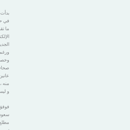
بدأت 
في حي
ما تق
الإلك
الجديد
ورغم 
وخصوص
صحافت
عانين
منه ،
و ليس
فوفق 
سعودي
مطلع 
تعين 