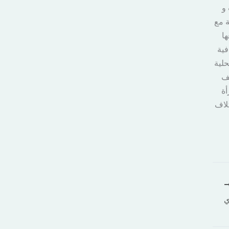
و
 مع
ها
فية
حلية
حف
أة
تلاف
ي