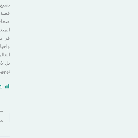
تصنع 
قصة ح
صحافي
المنغ
في بر
واحيا
العال
بل لا
توجها
1