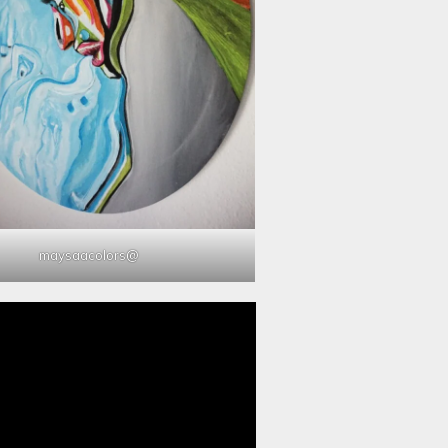
@maysaacolors
مشغل
الفيديو