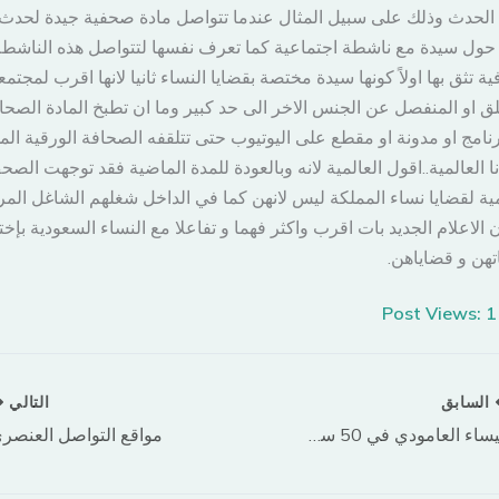
الحدث وذلك على سبيل المثال عندما تتواصل مادة صحفية جيدة لحدث 
ول سيدة مع ناشطة اجتماعية كما تعرف نفسها لتتواصل هذه الناشطة
ة تثق بها اولاً كونها سيدة مختصة بقضايا النساء ثانيا لانها اقرب لمجتمع
لق او المنفصل عن الجنس الاخر الى حد كبير وما ان تطبخ المادة الصحا
نامج او مدونة او مقطع على اليوتيوب حتى تتلقفه الصحافة الورقية الم
نا العالمية..اقول العالمية لانه وبالعودة للمدة الماضية فقد توجهت الص
مية لقضايا نساء المملكة ليس لانهن كما في الداخل شغلهم الشاغل المر
ن الاعلام الجديد بات اقرب واكثر فهما و تفاعلا مع النساء السعودية بإخ
تهن و قضاياهن.
Post Views:
1
السابق
التالي
ميساء العامودي في 50 سؤالاً… تفقد المرأة أنوثتها عندما تدعي البكاء
مواقع التواصل اﻟﻌﻨﺼﺮ