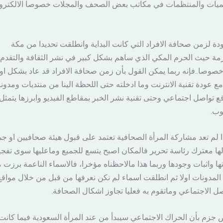
يات والمنتظمات في مكاتب بعض الصحف والمجلات خصوصا الالكترون
ودة لزمن صحافة الافراد التي كانت البداية وانطلقت تحديدا من مكة
مة حيث الحرم المكي الذي ساهم بشكل كبير في نشر الثقافة والتقدم
صوصا..فإنه ربما يمكن القول بأن زمن صحافة الافراد قد عاد بشكل او
مع عودة تقنية الانترنت وما ادخلته حتى اللحظة الينا من منتديات ومدون
ع تواصل اجتماعي وحتى تقنية نشر الخبر بمقاطع الفيديو وابرزها يتمثل
وب.
 لم تعد مشاركة المرأة الصحافية تعتمد على قبول هيئة صحافيين او جم
ها معترك رئاسة تحرير فالمكان اصبح يتسع للجميع وماعليها سوى تفجي
ها واثبات وجودها وربما هذا مالاحظناه مؤخرا، فالاسماء الناعمة برزت 
المدونات اولا ثم انطلقت اسماء لم نكن نعرفها من قبل من خلال مواقع
صل الاجتماعي وماتقوم به فعليا تجاوز اشكال الصحافة.
 جزم بأن الحراك الاجتماعي سيبدأ من عند المرأة السعودية فيما كانت