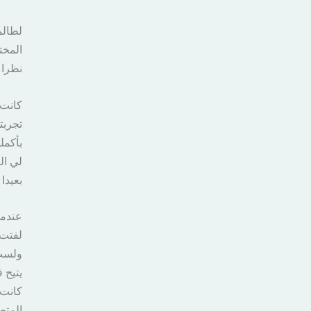
لطالم
المخت
نظرا 
كانت 
تجربت
بأكمل
لي ال
بعيدا
عندما
لفتت 
ولست 
يتيح 
كانت 
المتط