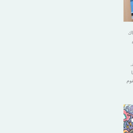
اك
،
قوم