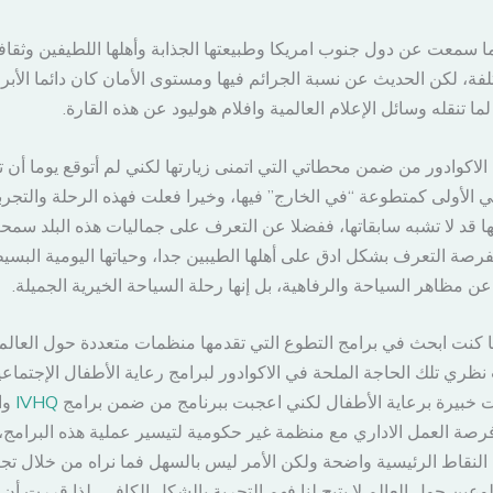
ا سمعت عن دول جنوب امريكا وطبيعتها الجذابة وأهلها اللطيفين وثقافت
لفة، لكن الحديث عن نسبة الجرائم فيها ومستوى الأمان كان دائما الأبرز
لما تنقله وسائل الإعلام العالمية وافلام هوليود عن هذه القارة.
الاكوادور من ضمن محطاتي التي اتمنى زيارتها لكني لم أتوقع يوما أن 
ي الأولى كمتطوعة “في الخارج” فيها، وخيرا فعلت فهذه الرحلة والتجرب
ها قد لا تشبه سابقاتها، ففضلا عن التعرف على جماليات هذه البلد سم
فرصة التعرف بشكل ادق على أهلها الطيبين جدا، وحياتها اليومية البسي
 عن مظاهر السياحة والرفاهية، بل إنها رحلة السياحة الخيرية الجميلة.
 كنت ابحث في برامج التطوع التي تقدمها منظمات متعددة حول العالم
نظري تلك الحاجة الملحة في الاكوادور لبرامج رعاية الأطفال الإجتماعي
خبيرة برعاية الأطفال لكني اعجبت ببرنامج من ضمن برامج
IVHQ
وا
فرصة العمل الاداري مع منظمة غير حكومية لتيسير عملية هذه البرامج،
النقاط الرئيسية واضحة ولكن الأمر ليس بالسهل فما نراه من خلال تج
وعين حول العالم لا يتيح لنا فهم التجربة بالشكل الكافي، لذا قررت أن