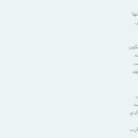
ها
،
تكون
ة
حت
طة
،
ة،
لذي
ارب