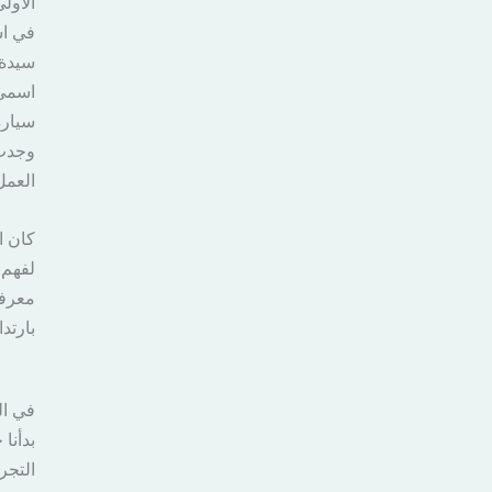
الاول
في اس
سيدة 
اسمي،
سيارة
وجدت 
العمل
كان ال
لفهم 
معرفت
بارتدا
في الي
بدأنا