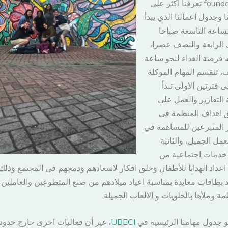
foundation تعرفنا أكثر على
ا وجدول اعمالنا الذي يبدأ
ساعة التاسعة صباحا
الرابعة والنصف عصرا،
ه فرصة الغداء لنحو ساعة
 تنقسم المهام الموكلة
ى فترتين الاولى تبدأ
ة التقارير والعمل على
 اهداف المنظمة في
 المتبرعين للمساهمة في
عمل الجميل، والثانية
خدمات اجتماعية من
اعداد الهدايا للأطفال وخلق افكار لاسعادهم ودمجهم في المجتمع وذلك
د بطاقات معايدة بمناسبة اعياد ميلادهم من صنع المتطوعين والعاملين
مة وملأها بالحلويات و الالعاب الجميلة.
و جدول مهامنا الرئيسية في
UBECI
، غير أن فعاليات اخرى خارج حدود