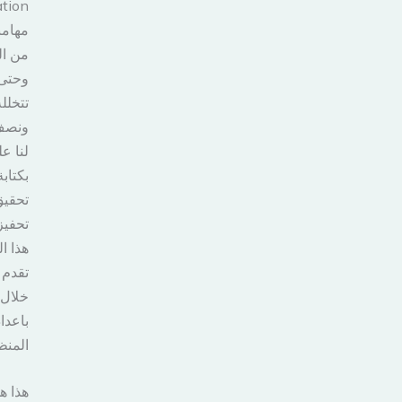
مهامن
من ال
وحتى 
تتخلل
ونصف،
لنا عل
بكتاب
تحقيق
تحفيز
هذا ال
تقدم 
خلال 
باعدا
المنظ
هذا ه