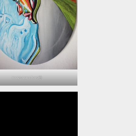
@maysaacolors
مشغل
الفيديو