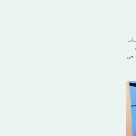
بات
ك في