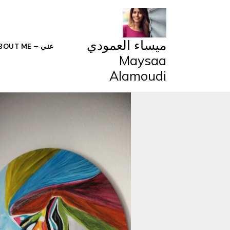
خطي
لى
لمحتوى
ميساء العمودي
عني – ABOUT ME
Maysaa
Alamoudi