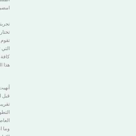
امضي
تجربت
تختار
تقوم 
التي 
كافة 
هذا ال
أنهيت
قبل ا
تقريب
التطو
العاص
وما 