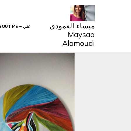
خطي
لى
لمحتوى
ميساء العمودي
عني – ABOUT ME
Maysaa
Alamoudi