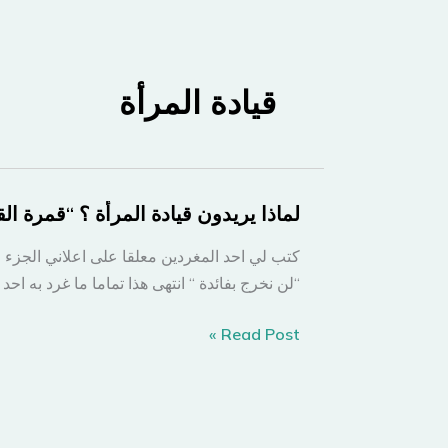
قيادة المرأة
لماذا يريدون قيادة المرأة ؟ “قمرة الق
كتب لي احد المغردين معلقا على اعلاني الجزء ا
“لن نخرج بفائدة “ انتهى هذا تماما ما غرد به اح
لماذا
Read Post »
يريدون
قيادة
المرأة
؟