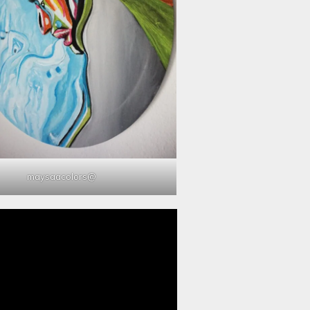
@maysaacolors
مشغل
الفيديو