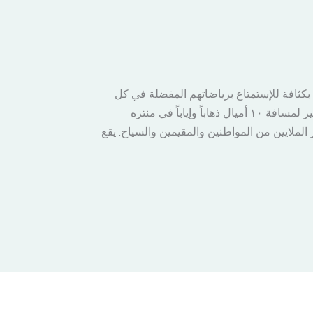
كثافة للإستمتاع برياضاتهم المفضلة في كل
مكان، أنا اخترت ككل خريف وربيع التجول بدراجتي، وهذه المرة قررت السير لمسافة ١٠ أميال ذهاباً وإياباً في منتزه
لملايين من المواطنين والمقيمين والسياح. يقع