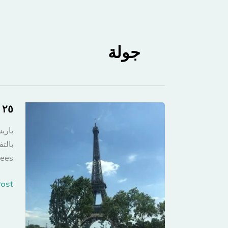
جولة
٢٥ عاما مرت بين صورتين.. وباريس هي نفسها
باري
بالت
hamps-Elysees
٢٥
st »
عاما
مرت
بين