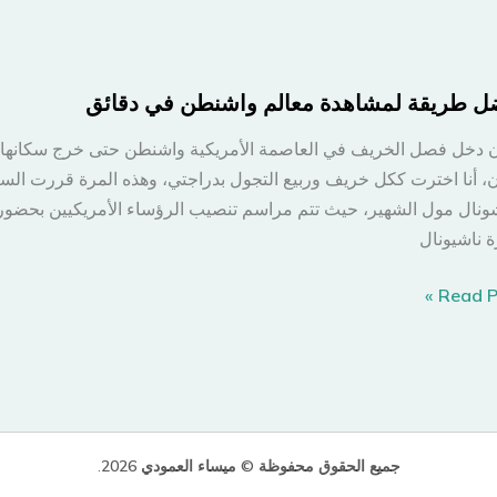
ين..
يس
ل طريقة لمشاهدة معالم واشنطن في دقائق
ا
ن دخل فصل الخريف في العاصمة الأمريكية واشنطن حتى خرج سكانها ب
شونال مول الشهير، حيث تتم مراسم تنصيب الرؤساء الأمريكيين بحضور ا
ة ناشيونال
ل
Read Po
ة
هدة
م
نطن
جميع الحقوق محفوظة © ميساء العمودي 2026
.
ق