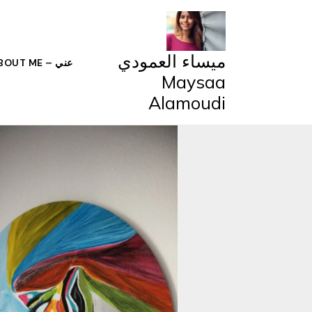
خطي
لى
لمحتوى
ميساء العمودي
عني – ABOUT ME
Maysaa
Alamoudi