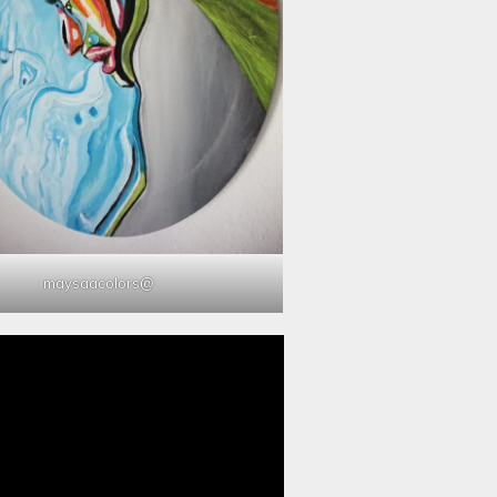
@maysaacolors
مشغل
الفيديو